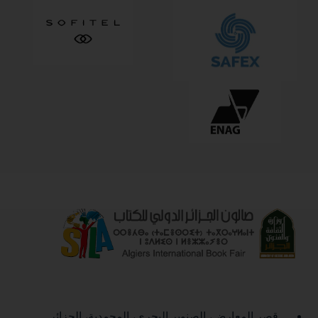
قصر المعارض، الصنوبر البحري، المحمدية، الجزائر