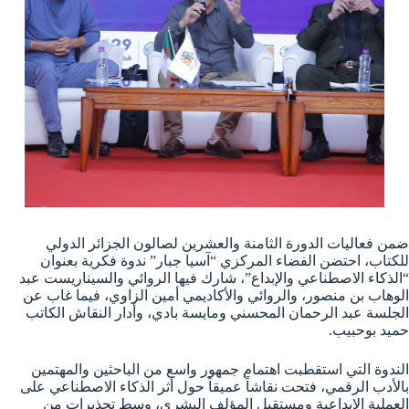
ضمن فعاليات الدورة الثامنة والعشرين لصالون الجزائر الدولي
للكتاب، احتضن الفضاء المركزي “آسيا جبار” ندوة فكرية بعنوان
“الذكاء الاصطناعي والإبداع”، شارك فيها الروائي والسيناريست عبد
الوهاب بن منصور، والروائي والأكاديمي أمين الزاوي، فيما غاب عن
الجلسة عبد الرحمان المحسني ومايسة بادي، وأدار النقاش الكاتب
حميد بوحبيب.
الندوة التي استقطبت اهتمام جمهور واسع من الباحثين والمهتمين
بالأدب الرقمي، فتحت نقاشاً عميقاً حول أثر الذكاء الاصطناعي على
العملية الإبداعية ومستقبل المؤلف البشري، وسط تحذيرات من