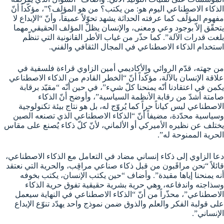
الذكاء الاصطناعي اليوم هو: من يكتب؟ من هو المؤلف؟”، مؤكّداً أنّ
مفهوم المؤلّف كما عرفته الحداثة يشهد تحوّلاً عميقاً، وأنّ “الإبداع لا
يتحقّق إلاّ بوجود وعي ومعنى، والإنسان يظلّ المؤلف الحقيقي مهما
بلغت قدرات الآلة”. كما حذّر من غياب الأطر القانونية التي تنظّم
استخدام الذكاء الاصطناعي في المجال الثقافي والفني.
من جهته، قدّم الروائي والأكاديمي أمين الزاوي قراءة فلسفية في
علاقة الإنسان بالآلة، مؤكّداً أنّ “الخطر القادم من الذكاء الاصطناعي
يكمن في اعتقادنا أنّه يمنحنا كلّ شيء”، في حين أنّه “مقيّد برقابة
صامتة أشدّ من رقابة الأنظمة السياسية”، وأوضح أنّ الذكاء
الاصطناعي ليس كياناً حراً كما يُروّج له، بل هو نتاج بيئة تكنولوجية
وسياسية محدّدة، مضيفاً أنّ “الذكاء الاصطناعي الذي تصنعه الصين
يختلف عن نظيره الأميركي أو الألماني، لأنّ كلّ ذكاء يُصنع على مقاس
الحرية الممنوحة له”.
دعا الزاوي إلى ذكاء إنساني مضاد في التعامل مع الذكاء الاصطناعي،
قائلاً “نحن مراقَبون من قبل ذكاء صناعي مراقِب، والحرية التي نعتقد
أنه يمنحنا إياها مقيدة”. وأضاف “حين يكتب الإنسان، يكتب بخوفه
وسذاجته واندفاعه، وهي حرية بشرية حقيقية تفوق حرية الذكاء
الاصطناعي”، محذّراً من أنّ “الذكاء الاصطناعي في النهاية سيعمل
على قولبة الفكر والعلم والذوق ضمن نموذج واحد يهدّد تنوّع الإبداع
الإنساني”.