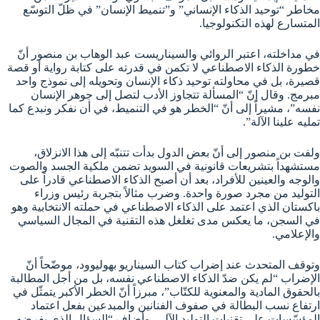
مخاطر “توحيد الذكاء الإنساني” و”تنميط الإنسان” في ظلّ التوسّع
المتسارع لهذه التكنولوجيا.
في مداخلته، اعتبر الروائي والسيناريست عبد الوهاب بن منصور أنّ
خطورة الذكاء الاصطناعي لا تكمن في قدرته على كتابة رواية أو قصة
قصيرة، بل في محاولته توحيد ذكاء الإنسان وتحويله إلى نموذج واحد
مبرمج. وقال إنّ “المسألة تتجاوز الأدب لتصل إلى جوهر الإنسان
نفسه”، مشيراً إلى أنّ “الخطر هو في التنميط، في أن نفكر ونبدع كما
تمليه علينا الآلة”.
ولفت بن منصور إلى أنّ بعض الدول بدأت تتنبّه إلى هذا الانزلاق،
مستشهداً بتشريعات قانونية في السويد تضمن ملكية الجسد والصوت
والوجه والعينين للأفراد، بعد أن أصبح الذكاء الاصطناعي قادراً على
التوليد من مجرد صورة واحدة. وضرب مثالاً بتجربة رئيس وزراء
باكستان الذي اعتمد على الذكاء الاصطناعي في حملته الانتخابية وهو
في السجن، ما يعكس مدى تغلغل هذه التقنية في المجال السياسي
والإعلامي.
وتوقف المتحدث عند إضراب كتاب السيناريو بهوليوود، موضّحاً أنّ
الإضراب “لم يكن ضدّ الذكاء الاصطناعي نفسه، بل من أجل المطالبة
بالحقوق المادية والمعنوية للكتّاب”، مبرزاً أنّ الخطر الأكبر يتمثّل في
ارتفاع نسب البطالة في صفوف الفنانين والمبدعين بفعل اعتماد
المؤسّسات على تقنيات التوليد الآلي. وأضاف “السؤال الذي يفرضه