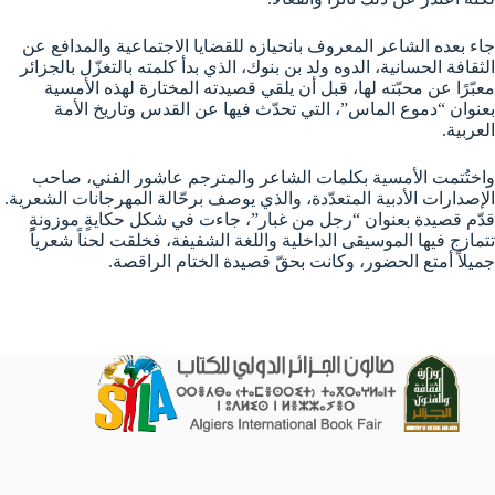
جاء بعده الشاعر المعروف بانحيازه للقضايا الاجتماعية والمدافع عن
الثقافة الحسانية، الدوه ولد بن بنوك، الذي بدأ كلمته بالتغزّل بالجزائر
معبّرًا عن محبّته لها، قبل أن يلقي قصيدته المختارة لهذه الأمسية
بعنوان “دموع الماس”، التي تحدّث فيها عن القدس وتاريخ الأمة
العربية.
واختُتمت الأمسية بكلمات الشاعر والمترجم عاشور الفني، صاحب
الإصدارات الأدبية المتعدّدة، والذي يوصف برحّالة المهرجانات الشعرية.
قدّم قصيدة بعنوان “رجل من غبار”، جاءت في شكل حكايةٍ موزونةٍ
تتمازج فيها الموسيقى الداخلية واللغة الشفيفة، فخلقت لحناً شعرياً
جميلاً أمتع الحضور، وكانت بحقّ قصيدة الختام الراقصة.