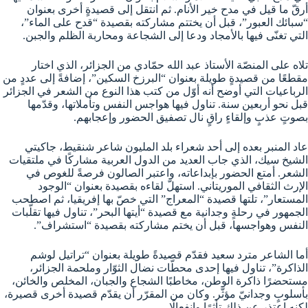
أرقّ ما قيل في مدح خير الأنام. ثم انتقل إلى قصيدةٍ أخرى بعنوان
“سبائك العبور”، قبل أن يختتم مشاركته بقصيدة “قدح على الماء”،
التي تغنّى فيها بالأمجاد ودعا إلى الشجاعة ومحاربة الظلم والجبن.
تلاه على المنصّة الأستاذ عبد الله حمّادي من الجزائر، الذي اختار
مقطعًا من قصيدةٍ طويلة بعنوان “البرزخ السكين”، إضافةً إلى عددٍ من
الرباعيات التي أوضح أنه أوّل من كتب هذا النوع من الشعر في الجزائر
قبل نحو أربعين سنة. تناول فيها هواجس النفس وتأملاتها، وقدّمها
بصوتٍ عذبٍ وإلقاءٍ راقٍ نال تصفيق الحضور وإعجابهم.
عاد المنبر بعده إلى أحد شعراء بلد المليون شاعر شنقيط، جاكيتي
الشيخ سيك، الذي جاب العديد من الدول العربية مشاركًا في ملتقيات
الشعر. أمتع الحضور بإبداعاته، واعتبر الصالون فرصةً للغوص في
الإرث الثقافي الموريتاني. استهلّ لقاءه بقصيدة بعنوان “الوجود
المستعار”، تلتها قصيدة “المعراج” التي خصّ بها إفريقيا، ثم اصطحب
الجمهور في رحلةٍ وجدانية مع قصيدة “أيتها البحر”، تناول فيها تقلّبات
النفس وهواجسها، قبل أن يختم مشاركته بقصيدة “استشراف”.
أما الشاعر مترد سعيد فقدّم قصيدةً طويلة بعنوان “تراتيل لوشم
الذاكرة”، تناول فيها إحدى محطّات نضال الثوّار وملحمة الجزائر،
مستحضرًا ذاكرة الوطن، مخاطبًا الشجاع والجبان، المخلص والخائن،
بأسلوبٍ وجدانيّ مؤثّر. وكان من المقرّر أن يقدّم قصيدة أخرى قصيرة،
لكنه اعتذر عن ذلك تأثرًا وانفعالًا.