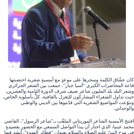
كان عشّاق الكلمة وسحرها على موعدٍ مع أمسيةٍ شعرية احتضنتها
قاعة المحاضرات الكبرى “آسيا جبار”، جمعت بين الشعر الجزائري
وشعر البلد بلد المليون شاعر ضيف شرف الدورة الثامنة والعشرين،
حيث تداول الشعراء المشاركون للتغزل بالقافية، كلٌّ بأسلوبه الخاص،
وتنوّعت المواضيع الشعرية التي قدّموها بين الديني والوطني
والوجداني.
افتتح الأمسية الشاعر الموريتاني الملقّب بـ”شاعر الرسول”، القاضي
محمد عينيا، الذي اختار أن يبدأ التواصل السمعي مع الحضور بقصيدةٍ
في مدح النبيّ عليه الصلاة والسلام بعنوان “فطائر الضوء”، أنشد فيها