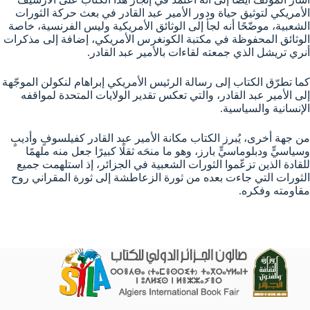
الأمريكي لتوثيق حياة ودور الأمير عبد القادر في بعث حركة الثورات
الشعبية، موضّحًا أنه لجأ إلى الوثائق الأمريكية وليس الفرنسية، خاصة
الوثائق المحفوظة في مكتبة الكونغرس الأمريكي، إضافة إلى مذكرات
أنري تريشل الذي جمعته لقاءات بالأمير عبد القادر.
كما تطرّق الكتاب إلى رسالة الرئيس الأمريكي إبراهام لنكولن الموجّهة
إلى الأمير عبد القادر، والتي تعكس تقدير الولايات المتحدة لمواقفه
الإنسانية والسياسية.
من جهة أخرى، يُبرز الكتاب مكانة الأمير عبد القادر كفيلسوفٍ وأديبٍ
وسياسيٍّ ودبلوماسيٍّ بارز، وهو ما منحَه ثقلًا كبيرًا جعل منه ملهمًا
للقادة الذين تزعّموا الثورات الشعبية في الجزائر، إذ استلهمت جميع
الثورات التي جاءت بعده من ثورة الزعاطشة إلى ثورة المقراني روح
مقاومته وفكره.