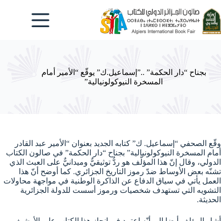
لتجاوز
لى
لمحتوى
بجناح “دار الحكمة” ..”إسماعيل.ك” يوقّع “الأمير أمام
المسخرة النيوكولونيالية”
وقّع الصحفي “إسماعيل. ك” كتابه الجديد بعنوان “الأمير عبد القادر
أمام المسخرة النيوكولونيالية” بجناح “دار الحكمة” في صالون الكتاب
الدولي، وقال إنّ هذا المؤلَّف هو ردٌّ توثيقيٌّ وميدانيٌّ على العبث الذي
تشنّه بعض الأوساط ضدّ رموز التاريخ الجزائري. كما أوضح أنّ هذا
العمل يأتي في سياق الدفاع عن الذاكرة الوطنية في مواجهة محاولات
التشويه التي تستهدف شخصيات ورموز أسست للدولة الجزائرية
الحديثة.
أشار المؤلف أيضا إلى أنّه اعتمد في إنجاز هذا الكتاب على الأرشيف