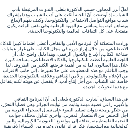
لعلّ أبرز المحاور، حسب الدكتورة بلعلى، الندوات المرتبطة بأدب
الشباب، إذ أوضحت أنّ اللجنة ألحّت على أدب الشباب وهذا بإشراك
شباب مواقع التواصل الاجتماعي والتكنولوجيا، وكيف يفهم الإبداع
ويساهم فيه، بما يتماشى مع الهوية الوطنية وفي نفس الوقت يكون
منفتحا، على كل الثقافات العالمية والتكنولوجيا الحديثة.
وزادت المتحدّثة أنّ البرنامج الأدبي والثقافي أعطى اهتماما كبيرا للذكاء
الاصطناعي، من خلال إبراز دوره في مجال الكتابة، على غرار عمليات
صناعة الكتاب، الإبداع والتحول الرقمي، وهذا دليل واضح على أن
اللجنة العلمية أعطت للتكنولوجيا والذكاء الاصطناعي، مساحة كبيرة
خلال هذا الصالون، لما له من أهمية فرضتها الكثير من الظروف، لذا
وجب التأقلم مع هذه المعطيات، على حدّ تعبيرها.، إلى جانب الاقتراب
من الإعلام والتكنولوجيا، والأمن الثقافي وعلاقته بالتكنولوجيا الجديدة،
خاصة عند الشباب، من أجل إنتاج أدب، لا ينفصل عن هويته لكنه يتفاعل
مع هذه التحولات الجديدة.
في هذا السياق، أشارت الدكتورة بلعلى إلى أنّ البرنامج الثقافي
والأدبي، راعى قضية مهمة وثابت من ثوابت الجزائر وهي قضايا التحرّر،
من خلال برمجة ندوات تسلط الضوء على نضال الصحراء الغربية من
اجل التخلّص من الاستعمار المغربي، وأخرى تتناول مختلف جوانب
القضية الفلسطينية، إضافة إلى مواضيع “العبودية” الكيونيالية والنيو
كولونيالية مع استحضار فكر فرانز فانون وغيره من الأسماء الافريقية