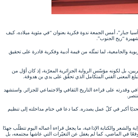
سيا جبار”، أمس الجمعة ندوة فكرية بعنوان “في مئوية ميلاده، كيف
لشهيرة “ريح الجنوب”.
ة والجامعية، لما تمثّله من قيمة أدبية وفكرية قادرة على تحقيق
ين، بل لكونه مؤسّس الرواية الجزائرية المعرّبة، إذ كان أوّل من
لغ المعنى الفني المتكامل الذي تحقّق على يدي بن هدوقة.
ي وقدرته على قراءة التاريخ الثقافي والاجتماعي للجزائر. واستشهد
نتصر.
حديًا أكبر في كلّ عمل يصدره. كما دعا في ختام مداخلته إلى تنظيم
ة والشعر والكتابة الإذاعية، ما يجعل قراءة أعماله اليوم تتطلّب جهدًا
وقعًا في الماضي، كما لم يغفل عن التغيّرات التي عاشها مجتمعه، بل