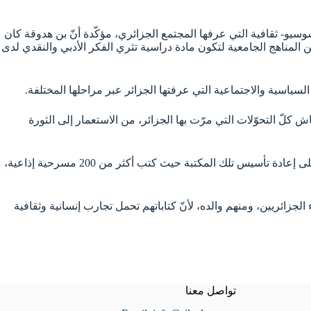
وسيو- ثقافية التي عرفها المجتمع الجزائري، مؤكّدة أنّ بن هدوقة كان
المناهج الجامعية لتكون مادة دراسية تثري الفكر الأدبي والنقدي لدى
لسياسية والاجتماعية التي عرفتها الجزائر عبر مراحلها المختلفة.
اش كلّ التحوّلات التي مرّت بها الجزائر، من الاستعمار إلى الثورة
وأضاف أنّ والده عاش تجربة مؤلمة تمثلت في حرق الاستعمار الفرنسي لمكتبة والده، لكنّه واصل شغفه بالثقافة والإبداع، وعاش وهو يعمل على إعادة تأسيس تلك المكتبة حيث كتب أكثر من 200 مسرحية إذاعية،
ء الجزائريين، ومنهم والده، لأنّ كتاباتهم تحمل تجارب إنسانية وثقافية
تواصل معنا