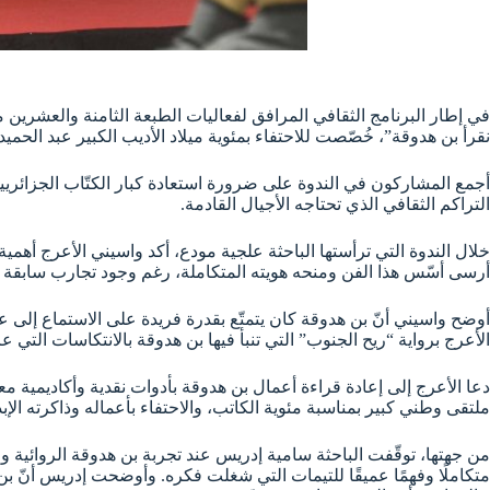
في إطار البرنامج الثقافي المرافق لفعاليات الطبعة الثامنة والعشرين
نقرأ بن هدوقة”، خُصّصت للاحتفاء بمئوية ميلاد الأديب الكبير عبد الحمي
أجمع المشاركون في الندوة على ضرورة استعادة كبار الكتّاب الجزائريين
التراكم الثقافي الذي تحتاجه الأجيال القادمة.
خلال الندوة التي ترأستها الباحثة علجية مودع، أكد واسيني الأعرج أهمية
أرسى أسّس هذا الفن ومنحه هويته المتكاملة، رغم وجود تجارب سابقة عل
أوضح واسيني أنّ بن هدوقة كان يتمتّع بقدرة فريدة على الاستماع إلى
الأعرج برواية “ريح الجنوب” التي تنبأ فيها بن هدوقة بالانتكاسات التي ع
دعا الأعرج إلى إعادة قراءة أعمال بن هدوقة بأدوات نقدية وأكاديمية م
ملتقى وطني كبير بمناسبة مئوية الكاتب، والاحتفاء بأعماله وذاكرته الإبد
من جهتها، توقّفت الباحثة سامية إدريس عند تجربة بن هدوقة الروائية والق
متكاملًا وفهمًا عميقًا للتيمات التي شغلت فكره. وأوضحت إدريس أنّ بن 