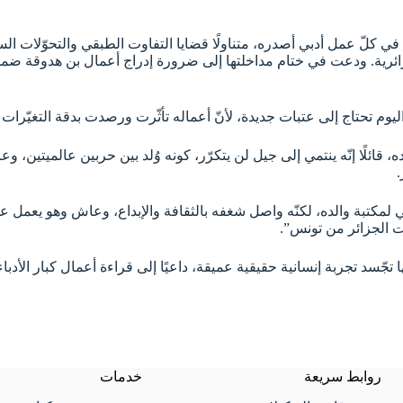
ي كلّ عمل أدبي أصدره، متناولًا قضايا التفاوت الطبقي والتحوّلات الس
ائرية. ودعت في ختام مداخلتها إلى ضرورة إدراج أعمال بن هدوقة ضمن 
وم تحتاج إلى عتبات جديدة، لأنّ أعماله تأثّرت ورصدت بدقة التغيّرات ا
قائلًا إنّه ينتمي إلى جيل لن يتكرّر، كونه وُلد بين حربين عالميتين، وع
ها تجّسد تجربة إنسانية حقيقية عميقة، داعيًا إلى قراءة أعمال كبار الأدبا
روابط سريعة
خدمات