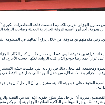
 من صالون الجزائر الدولي للكتاب، احتضنت قاعة المحاضرات الكبرى “آ
د بن هدوقة، أحد أبرز أعمدة الرواية الجزائرية الحديثة وصاحب الرواية ا
، وفي مقدمتهم بن هدوقة، من خلال إدراج أعمالهم في المنظومة التربوي
 إعادة قراءة بن هدوقة، ليس فقط بوصفه واحدًا من كبار الكتّاب الجزائري
ى غرار أحمد رضا حوحو الذي كتب الرواية، لكنّها، حسب الأعرج، لم تب
 عصره ومجتمعه، كما يتجلى ذلك في رواياته التي عكست حسّه الاستشراف
رفتها الجزائر بعد الاستقلال، من خلال النهاية التي جعل فيها الإقطاعي ي
عاصرة للوقوف على عبقريته الأدبية، مشيرًا إلى أنّ الراحل كان يخوض ت
اعية.
صصية، مبرزة أنّ الراحل تميّز بتنوّع حقوله الإبداعية بين القصة والرواي
هدوقة أسّس جزءًا مهمًا من الذاكرة الثقافية الجزائرية، إذ لم يكن متق