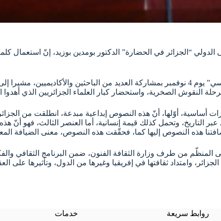
الدولي “الجزائر في الحضارة” الدكتور بومدين بوزيد، إنّ استعمال كلمة 
وواصل حديثه، بالتوقّف عند الملتقى الدولي الذي يحتضنه فندق “الأوراسي” يوم 4 نوفمبر بمشاركة ال
لة النقوش الصخرية، واستحضار كبار العلماء الجزائريين الذي أهدوا العا
ميزات أساسية، أوّلها، أنّ هذه النصوص إبداعية مبدعة، انطلقت من الجزا
ي عبر التاريخ، وتحمل كذلك قيمة إنسانية، أما العنصر الثالث، فهو أن
نا هذه النصوص إليها كما، فحقّقت هذه النصوص، معنى الضيافة المعرفية 
قى المنظّم من طرف وزارة الثقافة الفنون، ضمن البرنامج الثقافي والف
لجزائر، وامتداد ثقافتها في إفريقيا وغيرها من الدول، وتأثيرها على ال
روابط سريعة
خدمات