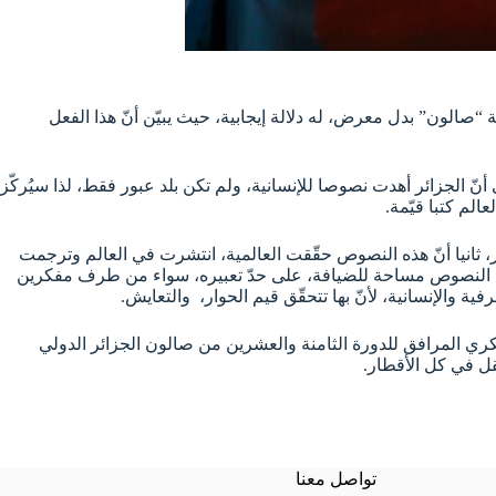
“صالون” بدل معرض، له دلالة إيجابية، حيث يبيّن أنّ هذا الفعل
عديد من الباحثين والأكاديميين، مشيرا إلى أنّ الجزائر أهدت نصوصا للإنسانية، ولم تكن بلد عبور فقط، لذا سيُركّز
لم كتبا قيّمة.
ئر، ثانيا أنّ هذه النصوص حقّقت العالمية، انتشرت في العالم وترجمت
ّ هذه النصوص مساحة للضيافة، على حدّ تعبيره، سواء من طرف مفكرين
والإنسانية، لأنّ بها تتحقّق قيم الحوار، والتعايش.
كري المرافق للدورة الثامنة والعشرين من صالون الجزائر الدولي
عقل في كل الأقطار.
تواصل معنا