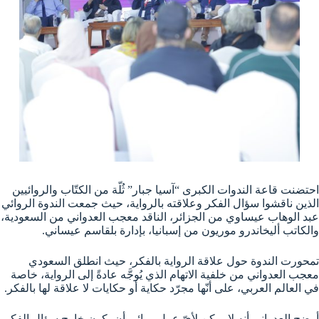
احتضنت قاعة الندوات الكبرى “آسيا جبار” ثُلّة من الكتّاب والروائيين
الذين ناقشوا سؤال الفكر وعلاقته بالرواية، حيث جمعت الندوة الروائي
عبد الوهاب عيساوي من الجزائر، الناقد معجب العدواني من السعودية،
والكاتب أليخاندرو موريون من إسبانيا، بإدارة بلقاسم عيساني.
تمحورت الندوة حول علاقة الرواية بالفكر، حيث انطلق السعودي
معجب العدواني من خلفية الاتهام الذي يُوجَّه عادةً إلى الرواية، خاصة
في العالم العربي، على أنّها مجرّد حكاية أو حكايات لا علاقة لها بالفكر.
أوضح العدواني أنه لا يمكن لأيّ عمل روائي أن يكون خارج سؤال الفكر،