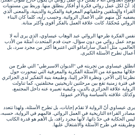
إذ أنّ لكل عمل روائي فكرة أو أفكار ينطلق منها. وربط بين مستويات
القراء والمتلقين وخلفياتهم المعرفية والفكرية والدينية، والمعنى الذي
يضفيه كلٌّ منهم على الأعمال الروائية. وحسب رأيه، كلما كان البناء
الروائي مُحكمًا، كانت علاقة العمل بالفكر أقوى وأكثر متانة.
نفس الفكرة طرحها الروائي عبد الوهاب عيساوي، الذي يرى أنه لا
يوجد عمل روائي من دون سؤال، حيث قدم المتحدث أمثلة من الأدب
العالمي، مثل أعمال ساراماغو التي اعتبرها أكثر من مجرد سرد، بل
أعمال تطرح الأسئلة الكبرى.
انطلق عيساوي من تجربته في “الديوان الاسبرطي” التي طرح من
خلالها مجموعة من الأسئلة الفكرية والمعرفية التي تمحورت حول
نظرتنا إلى الآخر، ونظرة الآخر إلينا، وطبيعة بنية التفكير لدى الجزائري
في فترة زمنية تقع بين مرحلتين تاريخيتين مختلفتين، كما تناولت
الرواية علاقة الجزائري بالدين، وكيفية تعبيره عنه داخل المجتمع،
وكذلك علاقته بالسياسة وبالآخر عمومًا.
يرى عيساوي أنّ الرواية لا تقدّم إجابات، بل تطرح الأسئلة، ولهذا تتعدد
مصادر القراءة التاريخية في العمل الروائي. فالمهم في الرواية، حسبه،
ليس الحكاية في حدّ ذاتها، لأنها مجرد رافد، بل الأهم هو قدرة الكاتب
وطريقته في طرح الأسئلة والاشتغال عليها.