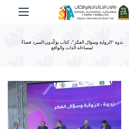
لتجاوز
لى
لمحتوى
ندوة “الرواية وسؤال الفكر”، كتاب يؤكّدون:السرد فضاءٌ
لمساءلة الذات والواقع