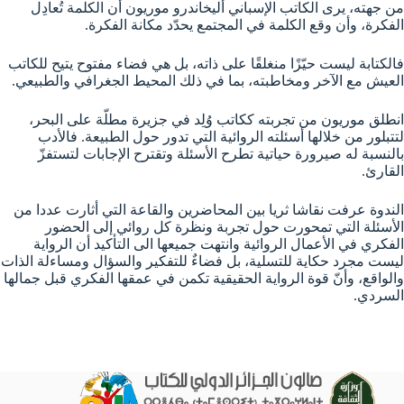
من جهته، يرى الكاتب الإسباني أليخاندرو موريون أن الكلمة تُعادِل
الفكرة، وأن وقع الكلمة في المجتمع يحدّد مكانة الفكرة.
فالكتابة ليست حيّزًا منغلقًا على ذاته، بل هي فضاء مفتوح يتيح للكاتب
العيش مع الآخر ومخاطبته، بما في ذلك المحيط الجغرافي والطبيعي.
انطلق موريون من تجربته ككاتب وُلِد في جزيرة مطلّة على البحر،
لتتبلور من خلالها أسئلته الروائية التي تدور حول الطبيعة. فالأدب
بالنسبة له صيرورة حياتية تطرح الأسئلة وتقترح الإجابات لتستفزّ
القارئ.
الندوة عرفت نقاشا ثريا بين المحاضرين والقاعة التي أثارت عددا من
الأسئلة التي تمحورت حول تجربة ونظرة كل روائي إلى الحضور
الفكري في الأعمال الروائية وانتهت جميعها الى التأكيد أن الرواية
ليست مجرد حكاية للتسلية، بل فضاءٌ للتفكير والسؤال ومساءلة الذات
والواقع، وأنّ قوة الرواية الحقيقية تكمن في عمقها الفكري قبل جمالها
السردي.