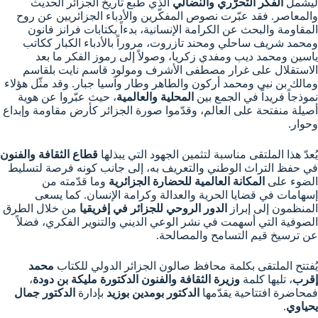
ليشمل
الفكر التحرّري والنضالي
الذي طبع تاريخ الجزائر الحديث
والمعاصر. فقد عبّرت نصوص المفكّرين والأدباء الجزائريين عن روح
المقاومة والبحث عن الكرامة الإنسانية، بدءاً بكتابات فرانز فانون
ومحمد شريف ساحلي ومحند تازروت، مروراً بالأدباء الكبار ككاتب
ياسين ومحمد ديب ومفدي زكريا، وصولاً إلى رموز الفكر ما بعد
الاستقلال على غرار مصطفى الأشرف ومولود قاسم نايت بلقاسم
ومالك بن نبي ومحمد أركون والطاهر وطار وآسيا جبار. وقد مثّل هؤلاء
نموذجاً فريداً في الجمع بين
المحلية والعالمية
، حيث عبّروا عن هوية
أصيلة منفتحة على العالم، وقدّموا صورة الجزائر كأرض مقاومة وإبداع
وحوار.
يُعدّ هذا الملتقى مناسبة لتثمين الجهود التي يبذلها
قطاع الثقافة والفنون
في حفظ التراث الوطني والتعريف به، إلى جانب كونه فرصة لتسليط
الضوء على
المكانة العالمية للحضارة الجزائرية
وما قدّمته من
إسهامات في قضايا الحرية والعدالة وكرامة الإنسان. كما يسعى
المنظمون إلى إبراز
الدور الروحي للجزائر في إفريقيا
من خلال الطرق
الصوفية التي أسهمت في نشر الوعي الديني والتنوير الفكري، فضلاً
عن ترسيخ قيم التسامح والمصالحة.
يُفتتح الملتقى بكلمة محافظ صالون الجزائر الدولي للكتاب
محمد
إقرب
، تليها كلمة
وزيرة الثقافة والفنون الدكتورة مليكة بن دودة
،
فمحاضرة افتتاحية يقدّمها
الدكتور بومدين بوزيد
بإدارة
الدكتور جمال
يحياوي
.