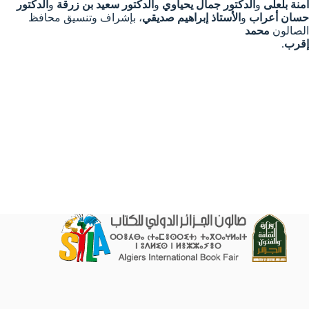
آمنة بلعلى
و
الدكتور جمال يحياوي
و
الدكتور سعيد بن زرقة
و
الدكتور
حسان أعراب
و
الأستاذ إبراهيم صديقي
، بإشراف وتنسيق محافظ
الصالون
محمد
إقرب
.