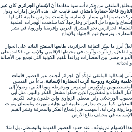
ينطلق الملتقى من فكرة أساسية مفادها أنّ
الإنسان الجزائري كان عبر
التاريخ فاعلاً حضارياً بامتياز
، فقد قامت على هذه الأرض إمارات ودول
تركت بصمتها في مسار الإنسانية، وأسّست مدارس علمية كان لها
إشعاع واسع داخل الجزائر وخارجها. كما ساهمت الهجرات العلمية
للعلماء الجزائريين نحو المشرق العربي وإفريقيا وأوروبا، في نشر
المعارف وترسيخ قيم الاجتهاد والإبداع.
لعلّ أبرز ما يميّز الثقافة الجزائرية، طابعها المنفتح القائم على الحوار
والتفاعل، إذ تأثّرت وأثّرت في محيطها الإقليمي والإنساني، فكانت على
الدوام جسراً بين الحضارات ورافداً للقيم الكونية التي تجمع بين الأصالة
والحداثة.
تأتي إشكالية الملتقى لتؤكّد أنّ الجزائر أنجبت عبر العصور
قامات
علمية وفكرية وروحية أثرت الحضارة الإنسانية
، بدءاً من القديس
أوغسطينوس ولوكيوس أبوليوس ويوغرطة ويوبا الثاني، وصولاً إلى
كبار العلماء والمفكّرين الذين حملوا مشعل الفكر والنور، مثل أبي
يعقوب الورجلاني وابن معطي الزواوي وابن خلدون وعبد الكريم
المغيلي. كما برزت مدارس علمية في بجاية وتيهرت وتلمسان وتوات
ومازونة وغرداية، أسهمت في إشعاع الفكر والمعرفة ونشر القيم
الإنسانية في مختلف بقاع الأرض.
هذا الإسهام لم يتوقّف عند حدود العصور القديمة والوسطى، بل امتدّ