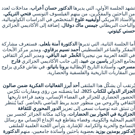
تشهد الجلسة الأولى، التي يديرها
الدكتور حسان أعراب
، مداخلات لعدد
من الباحثين والمفكّرين، من بينهم الفيلسوف التونسي
فتحي التريكي
،
والأستاذ الأمريكي
أوليفييه غلوغ
المتخصّص في الدراسات الكولونيالية،
والباحث البريطاني
جيمس ماك دوغال
، إضافة إلى الأكاديمي الجزائري
حسني كيتوني
.
أما الجلسة الثانية، التي تديرها
الدكتورة آمنة بلعلى
، فستعرف مشاركة
المفكر والشاعر الفلسطيني
أحمد نسيم برقاوي
، ومدير مركز الأبحاث
في اللغة العربية من نيجيريا
الخُضْر عبد الباقي
، ومدير المركز الثقافي
بجامع الجزائر
ياسين بن عبيد
، إلى جانب الأكاديمي الجزائري
فارح
مسرحي
، وأستاذة التاريخ الإيطالية
برونا بانياتو
، في نقاش فكري يزاوج
بين المقاربات التاريخية والفلسفية والحضارية.
يُرتقب أن يشكّل هذا الملتقى
أحد أبرز الفعاليات الفكرية ضمن صالون
الجزائر الدولي للكتاب 2025
، لما يتضمّنه من رؤى ومقاربات تكرّس
الحضور الحضاري للجزائر في الفضاء الإنساني، وتعيد قراءة تاريخها
الثقافي والروحي من منظور جديد يربط الماضي بالحاضر. كما يُنتظر
أن تنبثق عنه توصيات تسعى إلى تعزيز
الدور المحوري للثقافة
الجزائرية في الحوار بين الحضارات
، وتأكيد مكانة الجزائر كجسر بين
القيم المحلية والكونية، وفضاء يتقاطع فيه الإبداع الإنساني مع رسائل
التسامح والحرية والكرامة. للإشارة، يترأس اللجنة العلمية للملتقى
الدكتور بومدين بوزيد
بعضوية باحثين وأساتذة جامعيين، منهم
الدكتورة