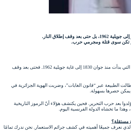
ة لم تكن سوى قتلة ومجرمي حرب.
جرائم فرنسا في الجزائر، انطلاقًا من مجازر 8 ماي الفظيعة التي صوّرها العالم وشاهدها، هي في الحقيقة استمرار لسلسلة طويلة من الجرائم التي بدأت منذ جوان 1830 إلى غاية جويلية 1962. فحتى بعد وقف
طالت الطبيعة عبر “قانون الغابات”، وضربت الهوية الجزائرية في
 يمكن حصرها بسهولة.
لدوا بعد حرب التحرير. فحين يكتشف هؤلاء أنّ الرموز التاريخية
هذا ما تخشاه الدولة الفرنسية اليوم.
ة مستقلة؟
لذي نعرف جميعًا أهميته في كشف جرائم الاستعمار. نحن ندرك تمامًا