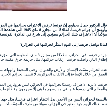
قال الدكتور جمال يحياوي إنّ فرنسا ترفض الاعتراف بجرائمها في الجزائر
وأوضح أن جرائم فرنسا، انطلاقًا من مجازر 8 ماي 1945 التي شاهدها العالم، كانت استمرارًا لمسلسل الجرائم الذي بدأ منذ جوان 1830 واستمر إلى جويلية 1962، بل حتى بعد وقف إطلاق النار.
مؤكّدا أنّ الاعتراف بتلك الجرائم سيؤدي إلى شرخ في الذاكرة الفرنسي
لماذا تواصل فرنسا إلى اليوم التنكّر لجرائمها في الجزائر؟
إطلاق النار، واصلت فرنسا ارتكاب جرائمها، مثل جريمة حرق مكتبة جام
هذه الجرائم مسّت الإنسان والأرض والحيوان، وحتى المحيط والهواء، من 
العمق من خلال الإساءة إلى الألقاب الجزائرية. لا ننسى الجرائم الأ
فرنسا لا تريد الاعتراف رسميًا بجرائمها في الجزائر، ليس هروبًا من الم
والمعالم التي درسوا عنها في مدارسهم ما هي إلاّ مجرمون وقطّاع طرق 
بالنسبة للجزائر، أليس من الأجدر، بدل انتظار اعتراف فرنسا، بذل جه
نعم، هناك اليوم جهد معتبر في الجزائر، سواء من طرف المؤسّسات الرسم