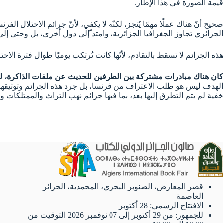
قيمة الصورة في هذا الإطار.
صحيح أنّ هناك عملًا مهمًا يُنجز، لكنّه لا يكفي، لأنّ جرائم الاحتلال ال
الجزائري تجاوز الجغرافيا الجزائرية، وامتد ّإلى دول أخرى، بل وحتى إل
هذه الجرائم لا تسقط بالتقادم، لأنّها كانت تُرتكب يوميًا طوال فترة ال
كان هناك مبادرات مشتركة بين الطرفين للحديث عن ملفات الذاكرة، لكن
الهدف ليس هو طلب الاعتراف من فرنسا، بل جرد هذه الجرائم وتوثيقها،
خفية لم يتم التطرق إليها بعد، بما فيها جرائم نهب التراث والممتلكا
قصر المعارض، الصنوبر البحري، المحمدية، الجزائر
العاصمة
الافتتاح الرسمي: 28 أكتوبر
للجمهور: من 29 أكتوبر إلى 07 نوفمبر 2026 التوقيت من