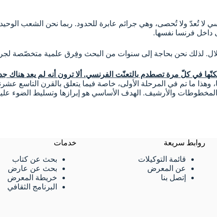
فرنسي لا تُعدّ ولا تُحصى، وهي جرائم عابرة للحدود. ربما نحن الشعب الوح
ى داخل فرنسا نفسها.
احتلال. لذلك نحن بحاجة إلى سنوات من البحث وفِرق علمية متخصّصة لجرد ك
ّها في كلّ مرة تصطدم بالتعنّت الفرنسي. ألا ترون أنه لم يعد هناك
 وهذا ما تم في المرحلة الأولى، خاصة فيما يتعلق بالقرن التاسع عش
ت والمخطوطات والأرشيف. الهدف الأساسي هو إبرازها وتسليط الضوء عليه
روابط سريعة
خدمات
قائمة التوكيلات
بحث عن كتاب
عن المعرض
بحث عن عارض
إتصل بنا
خريطة المعرض
البرنامج الثقافي