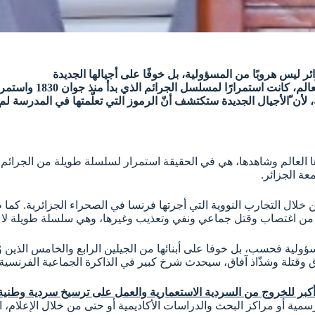
 ليس هروبًا من المسؤولية، بل خوفًا على أجيالها الجديدة
ة، لأن ّالأجيال الجديدة ستكتشف أنّ الرموز التي تعلّمتها في المدرس
عة الجزائر.
خلال التجارب النووية التي أجرتها فرنسا في الصحراء الجزائرية. كما 
خرى من اغتصاب وقتل جماعي ونفي وتعذيب وغيرها، وهي سلسلة طويلة لا
سؤولية فحسب، بل خوفا على أبنائها من الجيلين الرابع والخامس الذين وُ
وقتلة وشذّاذ آفاق، سيحدث شرخ كبير في الذاكرة الجماعية الفرنسية، و
د أكبر للخروج من السردية الاستعمارية والعمل على ترسيخ سردية وطني
ية أو مراكز البحث والدراسات الأكاديمية أو حتى من خلال الإعلام، ا