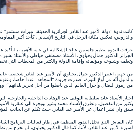
كانت ندوة “دولة الأمير عبد القادر الجزائرية الحديثة.. ميراث مستمر” ف
والدروس، تعكس مكانة الرجل في التاريخ الإنساني، كأحد أكبر المقاومي
عرفت الندوة تنظيم جلستين عالجتا إشكالية في غاية الأهمية بالتأكيد عل
الجزائر الدكتور جمال يحياوي، الأستاذ مصطفى خياطي والأستاذ بشير محم
وتعلمه وشيوخه ومؤلفاته وإقامة الدولة والكثير من المحطات التي تخص ح
من جهته، اعتبر الدكتور جمال يحياوي أن الأمير عبد القادر شخصية عالمية
والدليل أنّه في أوجّ الثورة، أصدرت جريدة “المجاهد” عددا خاصا، وعنونت
من رموز النضال وأحرار العالم الذين ناضلوا من أجل تحرير بلدانهم”. وواص
اختار الأستاذ عابد سلطانة التوقف عند الرهانات الداخلية والخارجية ال
بكثير من التفصيل. وتطرق الأستاذ محمد بشير بويجرة الى عبقرية الأم
سبق وان نشر اعمال عن الأمير عبد القادر، حيث تكلم عن الجانب المؤسس
لسيرة الأمير عبد القادر، لأننا، كما قال الدكتور يحياوي، لم نخرج من 