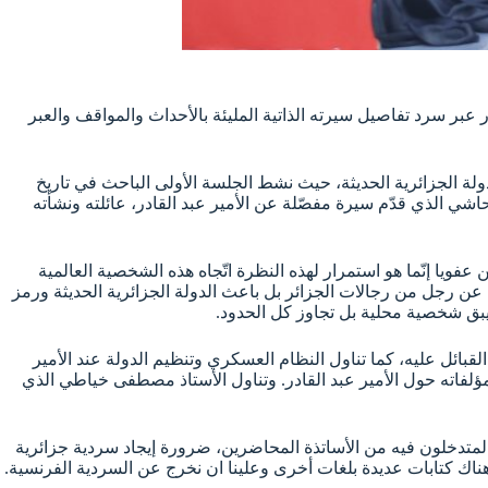
ر عبر سرد تفاصيل سيرته الذاتية المليئة بالأحداث والمواقف والعبر
دولة الجزائرية الحديثة، حيث نشط الجلسة الأولى الباحث في تاريخ
اشي الذي قدّم سيرة مفصّلة عن الأمير عبد القادر، عائلته ونشأته
عفويا إنّما هو استمرار لهذه النظرة اتّجاه هذه الشخصية العالمية
دث عن رجل من رجالات الجزائر بل باعث الدولة الجزائرية الحديثة ورمز
م يبق شخصية محلية بل تجاوز كل الحدود.
لقبائل عليه، كما تناول النظام العسكري وتنظيم الدولة عند الأمير
ؤلفاته حول الأمير عبد القادر. وتناول الأستاذ مصطفى خياطي الذي
بعة الـ 28 لصالون الجزائر الدولي للكتاب ثريا، حيث أكد المتدخلون فيه من الأساتذة المحاضرين، ضرورة إيجاد سردية جزائرية
 هناك كتابات عديدة بلغات أخرى وعلينا ان نخرج عن السردية الفرنسية.