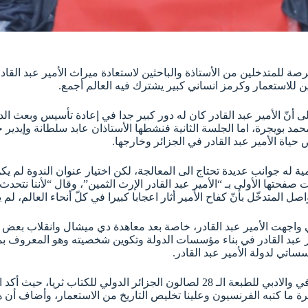
رصة للمتدخلين من الأستاذة والباحثين لاستعادة ميراث الأمير عبد القاد
ن للاستعمار وكرمز انساني كبير يشترك فيه العالم أجمع.
ى أنّ الأمير عبد القادر كان له دور كبير جدا في إعادة تأسيس وبعث ال
د بويجرة، اما الجلسة الثانية فنشطها الأستاذان عابد سلطانة وإيدير ح
ياة الأمير عبد القادر في الجزائر وخارجها.
 له جوانب عديدة تحتاج الى المعالجة، لكن اختيار عنوان الندوة لم يكن 
 صفحتها الأولى بـ “الأمير عبد القادر الإرث الثمين”، وقال “لأننا نتح
ل المتدخّل بأنّ كفاح الأمير أثار اعجابا كبيرا في كلّ أنحاء العالم، ل
تي واجهت الأمير عبد القادر، خاصة بعد معاهدة دي ميشال وانقلاب بعض ا
ير عبد القادر في بناء مؤسسات الدولة وتكوين شخصيته وهو المعروف بم
اتي لدولة الأمير عبد القادر.
كان النقاش الذي تخلل الندوة المنظمة في إطار فعاليات البرنامج الثقافي والادبي للط
نظرة ما كتبه الفرنسيون وعلينا تخليص التاريخ من الاستعمار، وأضاف أن