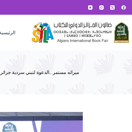
لتجاوز
لى
لمحتوى
الرئيسية
ميراثه مستمر ..الدعوة لتبني سردية جزائري