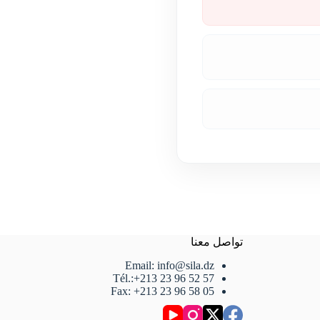
تواصل معنا
Email: info@sila.dz
Tél.:+213 23 96 52 57
Fax: +213 23 96 58 05