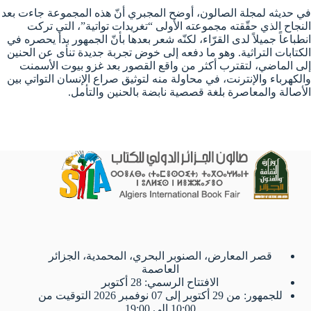
في حديثه لمجلة الصالون، أوضح المجبري أنّ هذه المجموعة جاءت بعد
النجاح الذي حقّقته مجموعته الأولى “تغريدات تواتية”، التي تركت
انطباعاً جميلاً لدى القرّاء، لكنّه شعر بعدها بأنّ الجمهور بدأ يحصره في
الكتابات التراثية. وهو ما دفعه إلى خوض تجربة جديدة تنأى عن الحنين
إلى الماضي، لتقترب أكثر من واقع القصور بعد غزو بيوت الأسمنت
والكهرباء والإنترنت، في محاولة منه لتوثيق صراع الإنسان التواتي بين
الأصالة والمعاصرة بلغة قصصية نابضة بالحنين والتأمل.
قصر المعارض، الصنوبر البحري، المحمدية، الجزائر
العاصمة
الافتتاح الرسمي: 28 أكتوبر
للجمهور: من 29 أكتوبر إلى 07 نوفمبر 2026 التوقيت من
10:00 إلى 19:00