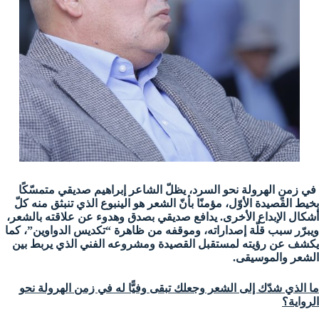
في زمنٍ الهرولة نحو السرد، يظلّ الشاعر إبراهيم صديقي متمسّكًا
بخيط القصيدة الأوّل، مؤمنًا بأنّ الشعر هو الينبوع الذي تنبثق منه كلّ
أشكال الإبداع الأخرى. يدافع صديقي بصدق وهدوء عن علاقته بالشعر،
ويبرّر سبب قلّة إصداراته، وموقفه من ظاهرة “تكديس الدواوين”، كما
يكشف عن رؤيته لمستقبل القصيدة ومشروعه الفني الذي يربط بين
الشعر والموسيقى.
ما الذي شدّك إلى الشعر وجعلك تبقى وفيًّا له في زمن الهرولة نحو
الرواية؟