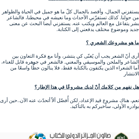
يستفزني الجمال، وأقصد بالجمال كلّ ما هو جميل في الحياة والظواهر
من حولنا. كذلك تستفزّني الأحداث وما نعيشه في محيطنا، فالشاعر
بشر يتفاعل مع العالم ويكتب عنه. يستفزني أيضا البحث عن معنى
جديد وموضوع مختلف يدفعني إلى الكتابة.
ما هو مشروعك الشعري ؟
أرى أنّ الشعر يجب أن يُغنّى كي ينتشر، وأنا مع فكرة التعاون بين
الشاعر والملحن والموسيقي والمغني. فالشعر في جوهره قابل للغناء،
أما الشعراء الذين يكتفون بالكتابة فقط، فلا ينالون حظًّا واسعًا من
الانتشار
هل نفهم من كلامك أنّ لديك مشروعًا في هذا الإطار؟
نعم، هناك مشروع قيد الإعداد، لكن أُفضّل ألاّ أتحدّث عنه الآن..حين أرى
بوادره الأولى، سأخبركم به بالتأكيد.