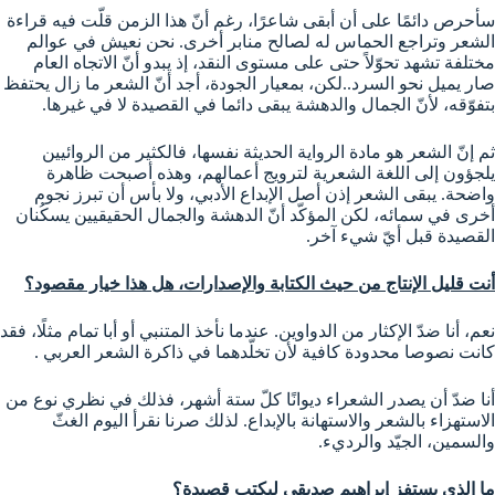
سأحرص دائمًا على أن أبقى شاعرًا، رغم أنّ هذا الزمن قلّت فيه قراءة
الشعر وتراجع الحماس له لصالح منابر أخرى. نحن نعيش في عوالم
مختلفة تشهد تحوّلاً حتى على مستوى النقد، إذ يبدو أنّ الاتجاه العام
صار يميل نحو السرد..لكن، بمعيار الجودة، أجد أنّ الشعر ما زال يحتفظ
بتفوّقه، لأنّ الجمال والدهشة يبقى دائما في القصيدة لا في غيرها.
ثم إنّ الشعر هو مادة الرواية الحديثة نفسها، فالكثير من الروائيين
يلجؤون إلى اللغة الشعرية لترويج أعمالهم، وهذه أصبحت ظاهرة
واضحة. يبقى الشعر إذن أصل الإبداع الأدبي، ولا بأس أن تبرز نجوم
أخرى في سمائه، لكن المؤكّد أنّ الدهشة والجمال الحقيقيين يسكُنان
القصيدة قبل أيّ شيء آخر.
أنت قليل الإنتاج من حيث الكتابة والإصدارات، هل هذا خيار مقصود؟
نعم، أنا ضدّ الإكثار من الدواوين. عندما نأخذ المتنبي أو أبا تمام مثلًا، فقد
كانت نصوصا محدودة كافية لأن تخلّدهما في ذاكرة الشعر العربي .
أنا ضدّ أن يصدر الشعراء ديوانًا كلّ ستة أشهر، فذلك في نظري نوع من
الاستهزاء بالشعر والاستهانة بالإبداع. لذلك صرنا نقرأ اليوم الغثّ
والسمين، الجيّد والرديء.
ما الذي يستفز إبراهيم صديقي ليكتب قصيدة؟