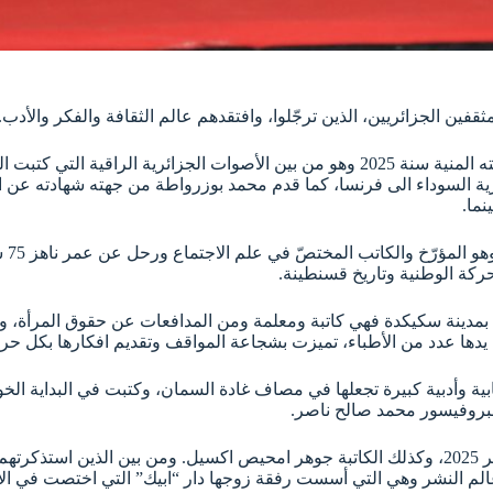
كانت البداية مع الكاتب الراحل عبد المجيد كاوة المولود سنة 1954 ووافته المنية سنة 2025
ة السوداء الى فرنسا، كما قدم محمد بوزرواطة من جهته شهادته عن الرا
ما.
تم 
ركة الوطنية وتاريخ قسنطينة.
من بين المستذكَرين أيضا، الكاتبة فضيلة مرابط من مواليد افريل 1935 بمدينة سكيكدة فهي كاتبة ومعلمة 
ا عدد من الأطباء، تميزت بشجاعة المواقف وتقديم افكارها بكل حرية،
ابية وأدبية كبيرة تجعلها في مصاف غادة السمان، وكتبت في البداية ال
البروفيسور محمد صالح ناصر.
عالم النشر وهي التي أسست رفقة زوجها دار “ابيك” التي اختصت في ال