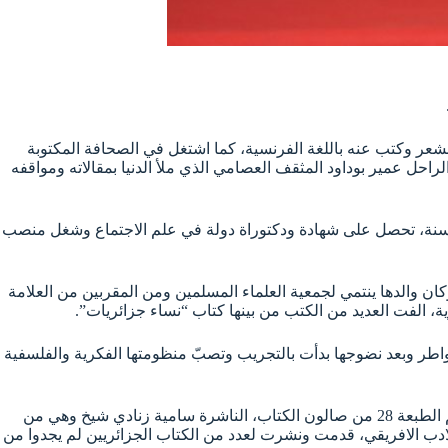
 وهو من بين الأصوات الجزائرية الراقية التي كتبت الشعر وكتب عنه باللغة الفرنسية، كما اشتغل في الصحافة المكتوبة
حل عمير بوداود المثقف العصامي الذي ملأ الدنيا بمقالاته ومواقفه
استذكار المؤرخ والكاتب عبد المجيد مرداسي الذي توفي هذا العام، وهو المؤرّخ والكاتب المختصّ في علم الاجتماع ورحل عن عمر ناهز 75 سنة، تحصل على شهادة ودكتوراة دولة في علم الاجتماع وشغل منصب
ومن المدافعات عن حقوق المرأة، وكان والدها ينتمي لجمعية العلماء المسلمين ومن المقربين من العلامة
 الفت العديد من الكتب من بينها كتاب “نساء جزائريات”.
خواطر وبعد نضوجها بدأت بالتجريب وتصبّ منظومتها الفكرية والفلسفية
تطرّقت الندوة أيضا لمسار الكاتب حبيب أيوب الذي رحل في 14 سبتمبر 2025، وكذلك الكاتبة جوهر امحيص اكسيل. ومن بين الذين استذكرتهم الطبعة 28 من صالون الكتاب، الناشرة سامية زنادي شيخ وهي من
ادب الافريقي، قدمت ونشرت لعدد من الكتاب الجزائريين لم يجدوا من