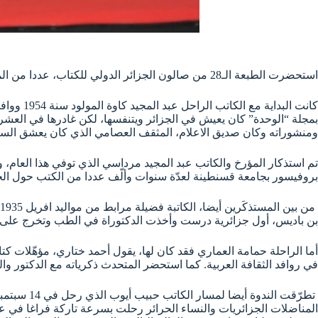
استحضرت الطبعة الـ28 من صالون الجزائر الدولي للكتاب، عددا من المثقفين الجزائريين، الذين ترجّلوا، وافتقدهم عالم الثقافة والفكر والأدب.
بمجلة “الوحدة” كان يعيش في الجزائر ويتنفسها، لكن غادرها في العشري
ومنشوراته وكان صديق الاعلام، المثقف العصامي الذي كان يعشق السين
بروفيسور بجامعة قسنطينة لعدّة سنوات وألّف عددا من الكتب حول الح
بن باديس، أول جزائرية درست وأخذت الدكتوراة في الطب وتخرج على يده
أما الراحلة حمامة العماري فقد كان لها، يقول أحمد ختاري، مؤهّلات كت
في روافد الثقافة العربية. كما استحضر المتحدث ذكرياته مع الدكتور و
المناضلات الجزائريات والنساء الحرائر رحلت بسرعة تاركة فراغا في 