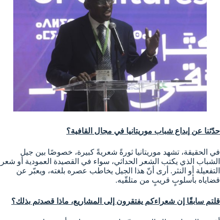
حدّثنا عن إبداع شباب موريتانيا في مجال القافية؟
في الحقيقة، تشهد موريتانيا ثورةً شعريةً كبيرة، خصوصًا بين جيل
الشباب الذي يكتب الشعر الحداثي، سواء في القصيدة العمودية أو شعر
التفعيلة أو النثر. أرى أنّ هذا الجيل يخاطب عصره بلغته، ويعبّر عن
قضاياه بأسلوبٍ قريبٍ من متلقّيه.
قلتم سابقًا إن شعراءكم يفتقرون إلى المشاريع، ماذا قصدتم بذلك؟