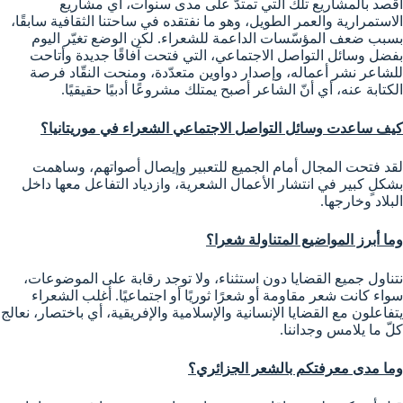
أقصد بالمشاريع تلك التي تمتدّ على مدى سنوات، أي مشاريع
الاستمرارية والعمر الطويل، وهو ما نفتقده في ساحتنا الثقافية سابقًا،
بسبب ضعف المؤسّسات الداعمة للشعراء. لكن الوضع تغيّر اليوم
بفضل وسائل التواصل الاجتماعي، التي فتحت آفاقًا جديدة وأتاحت
للشاعر نشر أعماله، وإصدار دواوين متعدّدة، ومنحت النقّاد فرصة
الكتابة عنه، أي أنّ الشاعر أصبح يمتلك مشروعًا أدبيًا حقيقيًا.
كيف ساعدت وسائل التواصل الاجتماعي الشعراء في موريتانيا؟
لقد فتحت المجال أمام الجميع للتعبير وإيصال أصواتهم، وساهمت
بشكلٍ كبير في انتشار الأعمال الشعرية، وازدياد التفاعل معها داخل
البلاد وخارجها.
وما أبرز المواضيع المتناولة شعرا؟
نتناول جميع القضايا دون استثناء، ولا توجد رقابة على الموضوعات،
سواء كانت شعر مقاومة أو شعرًا ثوريًا أو اجتماعيًا. أغلب الشعراء
يتفاعلون مع القضايا الإنسانية والإسلامية والإفريقية، أي باختصار، نعالج
كلّ ما يلامس وجداننا.
وما مدى معرفتكم بالشعر الجزائري؟