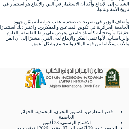
الشباب إلى الإبداع وأّكد أن الاستثمار في الفن والإبداع هو استثمار في
تاريخ الأمة وبنائها.
وأضاف الوزير في تصريحات صحفية عقب جولته أنه يثمّن جهود
الجامعة الجزائرية في تكوين المبدعين والمفكرين، واعتبر ذلك استثمارًا
حقيقيًا. وأوضح أنه كأستاذ جامعي يحرص على ربط الفلسفة بالعلوم
والرياضيات، لأنها تنمي الفكر والإبداع لدى الفرد، مشيرًا إلى أن الفن
والأدب يمكّناننا من فهم الواقع والمجتمع بشكل أعمق.
قصر المعارض، الصنوبر البحري، المحمدية، الجزائر
العاصمة
الافتتاح الرسمي: 28 أكتوبر
للجمهور: من 29 أكتوبر إلى 07 نوفمبر 2026 التوقيت من