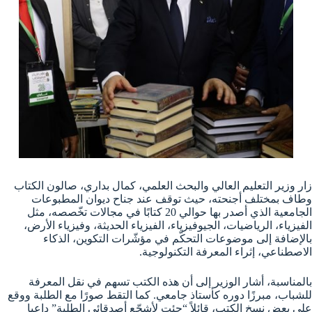
زار وزير التعليم العالي والبحث العلمي، كمال بداري، صالون الكتاب
وطاف بمختلف أجنحته، حيث توقف عند جناح ديوان المطبوعات
الجامعية الذي أصدر بها حوالي 20 كتابًا في مجالات تخّصصه، مثل
الفيزياء، الرياضيات، الجيوفيزياء، الفيزياء الحديثة، وفيزياء الأرض،
بالإضافة إلى موضوعات التحكّم في مؤشّرات التكوين، الذكاء
الاصطناعي، إثراء المعرفة التكنولوجية.
بالمناسبة، أشار الوزير إلى أن هذه
الكتب تسهم في نقل المعرفة
للشباب
، مبرزًا دوره كأستاذ جامعي. كما التقط صورًا مع الطلبة ووقع
على بعض نسخ الكتب، قائلاً “جئت لأشجّع أصدقائي الطلبة” داعيا