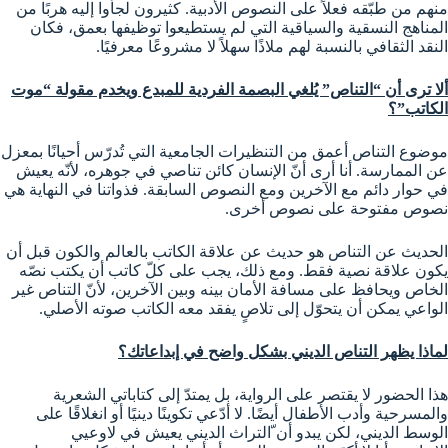
منهم من طبّقه فعلاً على النصوص الأدبية. كثيرون لجأوا إليه هربًا من
المناهج النسقية والسياقية التي لم يستطيعوا توظيفها بعمق، فكان
النقد الثقافي بالنسبة لهم ملاذًا سهلاً لا مشروعًا معرفيًا.
ألا ترى أن “التناص” يُلغي البصمة الفردية للمبدع ويخدم مقولة “موت
الكاتب”؟
موضوع التناص أعمق من التنظيرات الجامعية التي تُدرّس أحيانًا بمعزل
عن الممارسة. أنا أرى أنّ الإنسان كائن تناصي في جوهره، لأنّه يعيش
في حوار دائم مع الآخرين ومع النصوص السابقة. فذواتنا في النهاية هي
نصوص مفتوحة على نصوص أخرى.
الحديث عن التناص هو حديث عن علاقة الكاتب بالعالم والكون قبل أن
يكون علاقة نصية فقط. ومع ذلك، يجب على كلّ كاتب أن يكتب نصّه
الخاص ويحافظ على مسافة الأمان بينه وبين الآخرين، لأنّ التناص غير
الواعي يمكن أن يتحوّل إلى تلاصٍ يفقد معه الكاتب صوته الأصلي.
لماذا يظهر التناص الديني بشكل واضح في إبداعاتك؟
هذا الحضور لا يقتصر على الرواية، بل يمتدّ إلى كتاباتي الشعرية
والمسرحية وأدب الأطفال أيضًا. لا أدّعي تكوينًا دينيًا أو انغلاقًا على
الوسط الديني، لكن يبدو أن ّالتراث الديني يعيش في لاوعيي