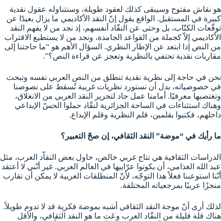
هو نقاش مفتوح وسيبقى كذلك لعقود طويلة، وستتناوله عقول نقدية
كبيرة في المستقبل. الواقع يقول إنّ النقد الأكاديمي ما يزال بعيدًا عن
توقّعات الكتّاب، بل وحتى عن النقّاد أنفسهم، إذ نجد من لا يفهم النقد
الأكاديمي إلاّ كجملة من القواعد الجامدة، ونجد من لا يستطيع الاقتراب
من النص إذا ابتعد عن الإطار النظري. السؤال الأهم هو “ما حاجتنا إلى
مقاربات نقدية تحتفي بالنظرية وتعجز عن قراءة النص؟”.
نحن في حاجة إلى نظرية نقدية تنطلق من النص العربي نفسه وتبحث
في خصوصياته، بدل أن نستورد نظريات غربية تُسقط على نصوصنا
وتغتصبها معرفيًا. أمامنا عمل جاد لتحرير النقد العربي من الانغلاق،
وهناك استثناءات في الساحة الجزائرية لنقّاد حملوا الحسّ الإبداعي
داخلهم، فكتبوا بقلمين، قلم النظرية وقلم الإبداع.
ما رأيك في “موضة” النقد الثقافي، إن صحّ التعبير؟
الدراسات الثقافية هي نتاج غربي خالص، حاول بعض النقاّد العرب، مثل
عبد الله الغذامي، أن يكونوا عرّابيها في العالم العربي. غير أنّني لا أعتقد
أنّنا استوعبنا فعلاً هذا التوجّه، لأنّ المنطلقات الغربية لا يمكن أن تقارب
منجزًا عربيًا بمرجعياته المختلفة.
لذلك أرى أنّ موجة النقد الثقافي أشبه بموضة فكرية قد لا تدوم طويلاً.
هناك قلة قليلة من النقّاد العرب وعَت ما هو النقد الثقافي، والأقل