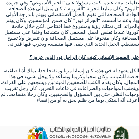
تعاملت معه عندما كنت مسؤولا على “الخبر الأسبوعي” وفي جريدة
“اليوم” وكان متابعا لتجربة “الفوروم”، كان يميل الى هذه الصحافة
الجادة، الصحافة التي تقوم بالعمل الاستقصائي ويهتم بالدرجة الأولى
بها، وعندما أسست “الجزائر نيوز” كان ضمن المؤسسين، وكان يهتم
بالجرائد التي تمتلك رؤية ومشروع خط افتتاحي. لكن خلال جائحة
كورونا عندما تقلص العمل الصحفي كان متشائما وقلقا على مستقبل
الصحافة وكان متخوفا على مستقبل الصحافة وان تنقرض ولا تصبح
تستقطب الجيل الجديد الذي يلقى فيها متنفسه ويجرب فيها قدراته.
على الصعيد الإنساني كيف كان الراحل نور الدين عزوز؟
الكل يشهد له في هذه، كان إنسانا مرنا ومتفتحا جدا، يملك أذنا صاغية،
خاصة للشباب، وكان سخيا وكريما ويساعد ولا يبخل بشيء في هذا
المجال، وكان يقدم الكتب للصحفيين المبتدئين ويشجعهم على القراءة،
ويتجنب المواجهات والصراعات في قاعات التحرير، كان رجل تقريب
وجهات النظر، حتى بين المسؤول والصحفيين، وكان رجلا متسامحا، لم
أعرف أنّه اشتكى يوما من ظلم لحق به أو من إقصاء.