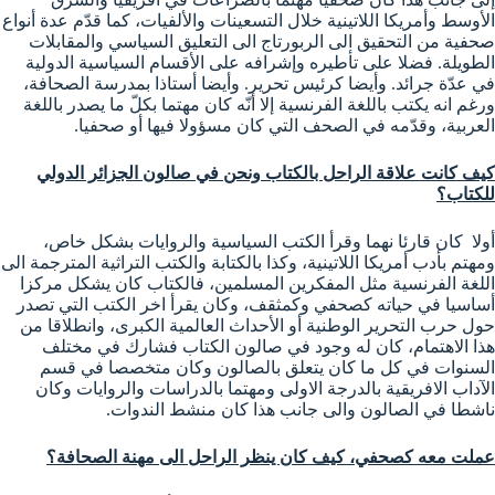
الأوسط وأمريكا اللاتينية خلال التسعينات والألفيات، كما قدّم عدة أنواع
صحفية من التحقيق الى الربورتاج الى التعليق السياسي والمقابلات
الطويلة. فضلا على تأطيره وإشرافه على الأقسام السياسية الدولية
في عدّة جرائد. وأيضا كرئيس تحرير. وأيضا أستاذا بمدرسة الصحافة،
ورغم انه يكتب باللغة الفرنسية إلا أنّه كان مهتما بكلّ ما يصدر باللغة
العربية، وقدّمه في الصحف التي كان مسؤولا فيها أو صحفيا.
كيف كانت علاقة الراحل بالكتاب ونحن في صالون الجزائر الدولي
للكتاب؟
أولا كان قارئا نهما وقرأ الكتب السياسية والروايات بشكل خاص،
ومهتم بأدب أمريكا اللاتينية، وكذا بالكتابة والكتب التراثية المترجمة الى
اللغة الفرنسية مثل المفكرين المسلمين، فالكتاب كان يشكل مركزا
أساسيا في حياته كصحفي وكمثقف، وكان يقرأ اخر الكتب التي تصدر
حول حرب التحرير الوطنية أو الأحداث العالمية الكبرى، وانطلاقا من
هذا الاهتمام، كان له وجود في صالون الكتاب فشارك في مختلف
السنوات في كل ما كان يتعلق بالصالون وكان متخصصا في قسم
الآداب الافريقية بالدرجة الاولى ومهتما بالدراسات والروايات وكان
ناشطا في الصالون والى جانب هذا كان منشط الندوات.
عملت معه كصحفي، كيف كان ينظر الراحل الى مهنة الصحافة؟