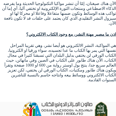
الآن هناك صيغتان، إمّا أن تنشر مواكبا التكنولوجيا الحديثة وما يفرضه
الذكاء الاصطناعي ومنتجات الثورة الإلكترونية او تختفي آليا، أي إما أن
تواكب هذه الوسائط وتكون ضمنها متفاعلا وفاعلا او محركا لها او
سيزول النشر التقليدي الذي كان يعتمد على حلقات قد لا تكون نافعة
الآن.
اذن ما مصير مهنة النشر، مع وجود الكتاب الالكتروني؟
هي المواكبة، النشر الالكتروني هو أيضا نشر، وهي تقريبا المراحل
نفسها التي يمر بها الكتاب ما عدا تجسيده، سواء ورقيا او الكترونيا،
الكتاب الورقي لن يختفي بدليل البلدان التي تسبقنا كثيرا في مجال
الكتاب، الآن هناك طابور على الكتاب في الصين وفي مانهاتن، حيث
العالم سريع جدا، ينتج بول اوستر رواية من 600 او 1000 صفحة وتقرأ
ويكون هناك طابور ومكتبات، الكتاب الورقي لن يختفي، لكن تعزيز
الكتاب الالكتروني ووسائط بيعه وانتاجه حاسم بالنسبة للناشرين
السنوات القادمة.