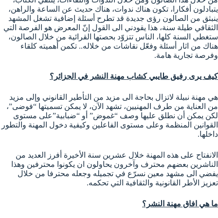
يتبادلون أفكارا، تكون هناك ندوات، هناك حديث عن الساعة والراهن،
ينبثق من الصالون رؤى جديدة قد تطرح أسئلة إضافية تشغل المشهد
الثقافي طيلة سنة، هذا يقودني الى القول إنّ المعرض هو الفرصة التي
ستغطي السنة كلها، الناس تتزوّد بحصتها القرائية من خلال الصالون،
هناك من اثار أسئلة وفعّل نقاشات من خلاله.. تكمن أهميته كلقاء
وفرصة تجارية هامة.
كيف يرى رفيق طايبي كشاب مهنة النشر في الجزائر؟
هي مهنة نبيلة لاتزال بحاجة الى مزيد من التأطير القانوني وإلى مزيد
من العناية من طرف المهنيين، تشهد الآن، لا يمكن تسميتها “فوضى”،
لكن يمكن أن نطلق عليها وصف “غموض” أو “ضبابية”على مستوى
القوانين المنظمة وعلى مستوى الفاعلين وكيفية دخول المهنة والتطور
داخلها.
الانفتاح على هذه المهنة خلال عشرين سنة الأخيرة أفرز العديد من
الناشرين بعضهم محترف وآخرون يحاولون ان يكونوا محترفين وهذا
يفضي الى مشهد معين نسرّع في تجميله وجعله محترفا من خلال
تعزيز الأطر القانونية والثقافية التي تحكمه.
ما هي افاق مهنة النشر؟