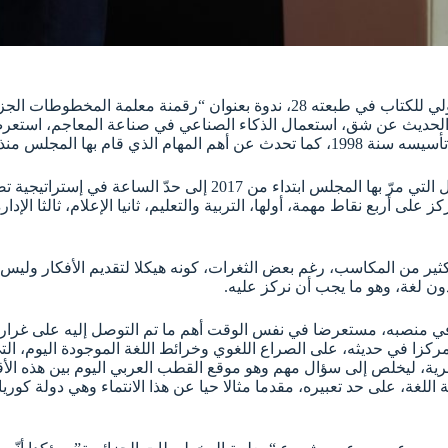
احتضنت القاعة الكبرى “أسيا جبار”، ضمن فعاليات صالون الجزائر الدولي للكتاب في 
ر الحديث عن شق، استعمال الذكاء الصناعي في صناعة المعاجم، استعرض
ومنذ توليه هو منصب الرئيس.
اعتبر البروفيسور أنّ العربية لغة الحضارة الإنسانية، مذكّرا بأهم ال
 على أربع نقاط مهمة، أولها، التربية والتعليم، ثانيا الإعلام، ثالثا الإدا
ير من المكاسب، رغم بعض الثغرات، كونه هيكلا لتقديم الأفكار وليس هيئ
 دون لغة، وهو ما يجب أن نركز عليه.
كلّ في منصبه، مستعرضا في نفس الوقت أهم ما تم التوصل إليه على غر
مركزا في حديثه، على الصراع اللغوي وخرائط اللغة الموجودة اليوم، ال
بشرية، ليخلص إلى سؤال مهم وهو موقع القطب العربي اليوم بين هذه الأ
لغة، على حد تعبيره، مقدما مثالا حيا عن هذا الانتماء وهي دولة كوريا،