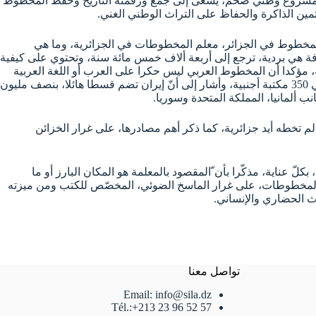
ّه مشروع وطني ضخم، يسعى إلى جمع ورقمنة التاريخ وحفظ المخطوط
تثمين الذاكرة والحفاظ على التراث الوطني الغني.
خطوط في الجزائر، معلم المخطوطات في الجزائرية، وما هي
ة هي بردية، ترجع إلى أربعة ألاف خمس مائة سنة، وتحتوي على كيفية
، مؤكدا أن المخطوط العربي ليس حكرا على العرب أو اللغة العربية
فحسب، بل يتجاوز العربية إلى أزيد من 25 لغة كتبت بالخط العربي، كما أن الموروث المكتوب بالخط العربي يصل إلى سبع ملايين مخطوط، في 350 مكتبة أجنبية، وأشار إلى أنّ إيران تضم قسطا هائلا، بنصف مليون
تخطه أيد جزائرية، كما ذكر أهم مصادرها، على غرار الخزائن
 عناية، مذكّرا بأن ّالمقصود بالمعلمة هو المكان البارز أو ما
ه المخطوطات، على غرار الماسخ الضوئي، المخصّص للكتب ومن ميزته
تواصل معنا
Email: info@sila.dz
Tél.:+213 23 96 52 57