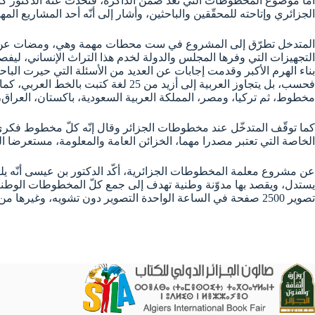
أما موضوع المخطوطات التي تعدّ ضمن الذاكرة، فتحدث عنه الدكتور 
الجزائري وإتاحته للمحقّقين والباحثين، وأشار إلى أنّه أحد المشاريع ال
المتدخل تطرّق إلى المشروع في ست محطات مهمة وهي، ومضات عن ال
التجهيزات التي وفرها المجلس والدولة لخدم هذا التراث الإنساني، 
بناء الهرم الأكبر وقدمت إجابات عن العديد من الأسئلة التي حيرت الب
مخطوط، ثم تركيا، ومصر، المملكة العربية السعودية، باكستان، العراق، الهند، والجزائر التي بها أكثر من 100 ألف مخطوط، من
كما توقّف المتدخّل عند مخطوطات الجزائر وقال إنّه كلّ مخطوط فكري 
الخاصة التي تعتبر مصدرا مهما، الخزائن العامة والمعلومة، مستعرضا ا
عن مشروع معلمة المخطوطات الجزائرية، أكّد الدكتور بن عيسى أنّه يلقى 
يستدل، ويقصد بها مدوّنة وطنية تهدف إلى جمع كلّ المخطوطات الوطن
تصوير 2500 صفحة في الساعة الواحدة التصوير دون تشويه، وغيرها من الخاصيات عالية الجودة، كما عرض تجهيزات التخزين، الخاصة بهذا الإرث الحضاري والإنساني.