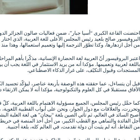
البروفيسور صالح بلعيد رئيس المجلس الأعلى للغة العربية، الذي اختا
من أجل ازدهارها، وكذا تطوّر الترجمة إليها وتعميم استعمالها، وهذا منذ تأسيسه سنة 1998، كما تحدث عن أهم المهام الذي قام بها المجلس منذ تأسيسه 
باللغة لعربية وتعميمها. مؤكدا أنه من يريد الاستثمار في اللغة يجب أن يركز
المستجدات وقبول التكيّف، على غرار الذكاء الاصطناعي.
قبل أن يتساءل، عما حققته هذه الوصفة بأربعة عناصر، ليؤكّد تجسيد الكث
الأفاق مستقبلا في كل العلوم والتكنولوجية، مؤكدا أنه لا يمكن الارتقاء
كما حمَّل رئيس المجلس، الجميع مسؤولية الاهتمام باللغة العربية، 
وتحررت، والعلاقات مع دول الجوار، ونحن على أبواب القطبية اللغوية، 
أصبح السائد في العالم، ثم تأتي الصين بلغة “بيجان” هي لغة الغلبة ال
أجل الفائدة والتماهي مع القطب الكبير، من أجل أخذ المنصة في خريطة ال
من النقاط، أنه لم يثبت أن دولة تقدمت، في العالم كله، بلغة أجنبية.