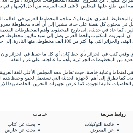
كبير بن عيسى، عن مشروع “معلمة المخطوطات الجزائرية”، مؤكدا أن
مهمة التي اطّلع عليها المجلس الأعلى للغة العربية، من أجل الإسهام في 
مخطوط البشري، هل تعلم؟، مناجم المخطوط العربي في العالم، الم
ليفصل في محتوى كل نقطة على حدة، مشيرا إلى أن أقدم مخطوطة معروف
احثين، كما عاد في حديثه، إلى تاريخ المخطوط وأهم المخطوطات القديمة
ها النادرة، إلى جانب ألمانيا، المملكة المتحدة وسوريا.
وفني كتب في الجزائر بأي خط كان، أي كل ما حفظ في الجزائر وإن لم 
لعديد من المخطوطات الجزائرية وأهم ما عالجته، على غرار الفقه.
اهتماما وعناية خاصة، حيث تعامل معه المجلس الأعلى للغة العربية، بكلّ
ية.. كما تطرق إلى أهم الأجهزة الحديثة التي تستعمل لجمع وحفظ هذ
روابط سريعة
خدمات
قائمة التوكيلات
بحث عن كتاب
عن المعرض
بحث عن عارض