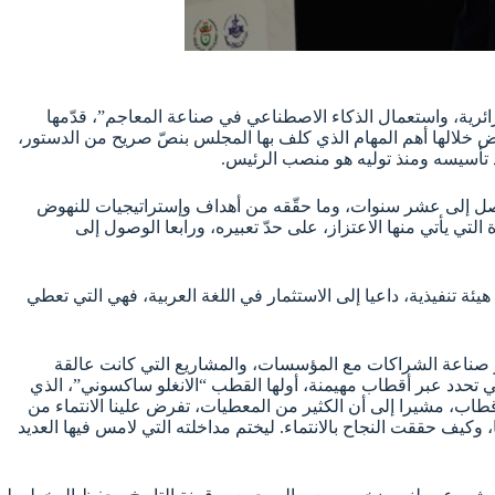
طبعته 28، ندوة بعنوان “رقمنة معلمة المخطوطات الجزائرية، واستعمال الذكاء الاصطناعي في صناعة المعاجم”، قدّمها
 خلالها أهم المهام الذي كلف بها المجلس بنصّ صريح من الدستور،
مراحل التي مرّ بها المجلس ابتداء من 2017 إلى حدّ الساعة في إستراتيجية تصل إلى عشر سنوات، وما حقّقه من أهداف وإستراتيجيات للنهوض
رة التي يأتي منها الاعتزاز، على حدّ تعبيره، ورابعا الوصول إلى
ة تنفيذية، داعيا إلى الاستثمار في اللغة العربية، فهي التي تعطي
ار صناعة الشراكات مع المؤسسات، والمشاريع التي كانت عالقة
تي تحدد عبر أقطاب مهيمنة، أولها القطب “الانغلو ساكسوني”، الذي
قطاب، مشيرا إلى أن الكثير من المعطيات، تفرض علينا الانتماء من
 وكيف حققت النجاح بالانتماء. ليختم مداخلته التي لامس فيها العديد