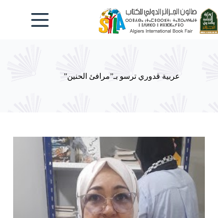
لتجاوز
لى
لمحتوى
عربية قدوري ترسو بـ”مرافئ الحنين”