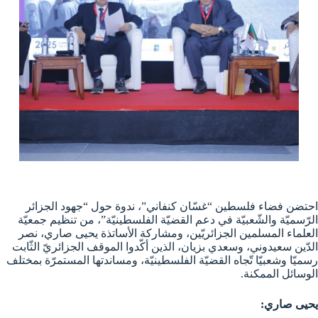
احتضن فضاء فلسطين “غسّان كنفاني”، ندوة حول “جهود الجزائر
الرّسميّة والشّعبيّة في دعم القضيّة الفلسطينيّة”، من تنظيم جمعيّة
العلماء المسلمين الجزائريّين، ومشاركة الأساتذة يحيى صاري، نصر
الدّين سعيدوني، وسعدي بزيان، الذين أكّدوا الموقف الجزائريّ الثّابت
رسميّا وشعبيّا تّجاه القضيّة الفلسطينيّة، ومساندتها المستمرّة بمختلف
الوسائل الممكنة.
يحيى صاري: