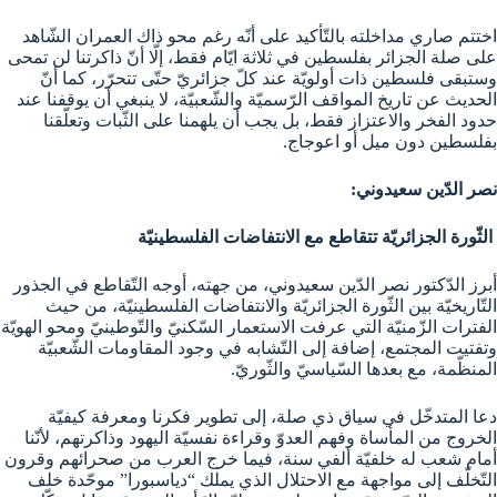
اختتم صاري مداخلته بالتّأكيد على أنّه رغم محو ذاك العمران الشّاهد
على صلة الجزائر بفلسطين في ثلاثة ايّام فقط، إلّا أنّ ذاكرتنا لن تمحى
وستبقى فلسطين ذات أولويّة عند كلّ جزائريّ حتّى تتحرّر، كما أنّ
الحديث عن تاريخ المواقف الرّسميّة والشّعبيّة، لا ينبغي أن يوقفنا عند
حدود الفخر والاعتزاز فقط، بل يجب أن يلهمنا على الثّبات وتعلّقنا
بفلسطين دون ميل أو اعوجاج.
نصر الدّين سعيدوني:
الثّورة الجزائريّة تتقاطع مع الانتفاضات الفلسطينيّة
أبرز الدّكتور نصر الدّين سعيدوني، من جهته، أوجه التّقاطع في الجذور
التّاريخيّة بين الثّورة الجزائريّة والانتفاضات الفلسطينيّة، من حيث
الفترات الزّمنيّة التي عرفت الاستعمار السّكنيّ والتّوطينيّ ومحو الهويّة
وتفتيت المجتمع، إضافة إلى التّشابه في وجود المقاومات الشّعبيّة
المنظّمة، مع بعدها السّياسيّ والثّوريّ.
دعا المتدخّل في سياق ذي صلة، إلى تطوير فكرنا ومعرفة كيفيّة
الخروج من المأساة وفهم العدوّ وقراءة نفسيّة اليهود وذاكرتهم، لأنّنا
أمام شعب له خلفيّة ألفي سنة، فيما خرج العرب من صحرائهم وقرون
التّخلّف إلى مواجهة مع الاحتلال الذي يملك “دياسبورا” موحّدة خلف