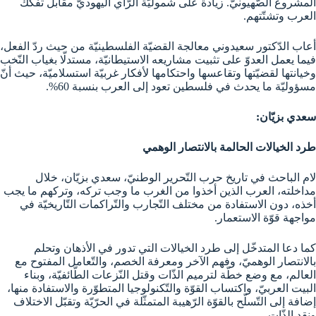
المشروع الصّهيونيّ. زيادة على شموليّة الرّأي اليهوديّ مقابل تفكّك
العرب وتشتّتهم.
أعاب الدّكتور سعيدوني معالجة القضيّة الفلسطينيّة من حيث ردّ الفعل،
فيما يعمل العدوّ على تثبيت مشاريعه الاستيطانيّة، مستدلّا بغياب النّخب
وخيانتها لقضيّتها وتقاعسها واحتكامها لأفكار غربيّة استسلاميّة، حيث أنّ
مسؤوليّة ما يحدث في فلسطين تعود إلى العرب بنسبة 60%.
سعدي بزيّان:
طرد الخيالات الحالمة بالانتصار الوهمي
لام الباحث في تاريخ حرب التّحرير الوطنيّ، سعدي بزيّان، خلال
مداخلته، العرب الذين أخذوا من الغرب ما وجب تركه، وتركهم ما يجب
أخذه، دون الاستفادة من مختلف التّجارب والتّراكمات التّاريخيّة في
مواجهة قوّة الاستعمار.
كما دعا المتدخّل إلى طرد الخيالات التي تدور في الأذهان وتحلم
بالانتصار الوهميّ، وفهم الآخر ومعرفة الخصم، والتّعامل المفتوح مع
العالم، مع وضع خطّة لترميم الذّات وقتل النّزعات الطّائفيّة، وبناء
البيت العربيّ، واكتساب القوّة والتّكنولوجيا المتطوّرة والاستفادة منها،
إضافة إلى التّسلّح بالقوّة الرّهيبة المتمثّلة في الحرّيّة وتقبّل الاختلاف
ونقد الذّات.