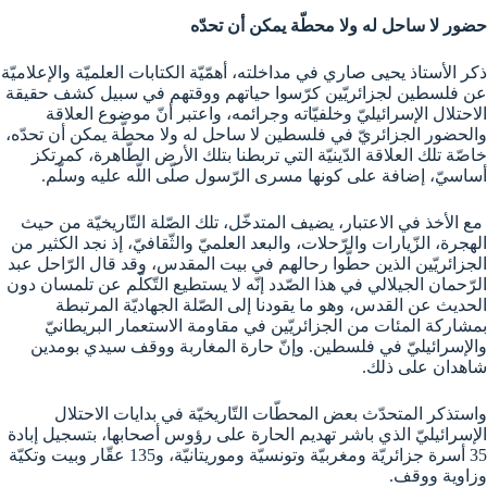
حضور لا ساحل له ولا محطّة يمكن أن تحدّه
ذكر الأستاذ يحيى صاري في مداخلته، أهمّيّة الكتابات العلميّة والإعلاميّة
عن فلسطين لجزائريّين كرّسوا حياتهم ووقتهم في سبيل كشف حقيقة
الاحتلال الإسرائيليّ وخلفيّاته وجرائمه، واعتبر أنّ موضوع العلاقة
والحضور الجزائريّ في فلسطين لا ساحل له ولا محطّة يمكن أن تحدّه،
خاصّة تلك العلاقة الدّينيّة التي تربطنا بتلك الأرض الطّاهرة، كمرتكز
أساسيّ، إضافة على كونها مسرى الرّسول صلّى اللّه عليه وسلّم.
مع الأخذ في الاعتبار، يضيف المتدخّل، تلك الصّلة التّاريخيّة من حيث
الهجرة، الزّيارات والرّحلات، والبعد العلميّ والثّقافيّ، إذ نجد الكثير من
الجزائريّين الذين حطّوا رحالهم في بيت المقدس، وقد قال الرّاحل عبد
الرّحمان الجيلالي في هذا الصّدد إنّه لا يستطيع التّكلّم عن تلمسان دون
الحديث عن القدس، وهو ما يقودنا إلى الصّلة الجهاديّة المرتبطة
بمشاركة المئات من الجزائريّين في مقاومة الاستعمار البريطانيّ
والإسرائيليّ في فلسطين. وإنّ حارة المغاربة ووقف سيدي بومدين
شاهدان على ذلك.
واستذكر المتحدّث بعض المحطّات التّاريخيّة في بدايات الاحتلال
الإسرائيليّ الذي باشر تهديم الحارة على رؤوس أصحابها، بتسجيل إبادة
35 أسرة جزائريّة ومغربيّة وتونسيّة وموريتانيّة، و135 عقّار وبيت وتكيّة
وزاوية ووقف.