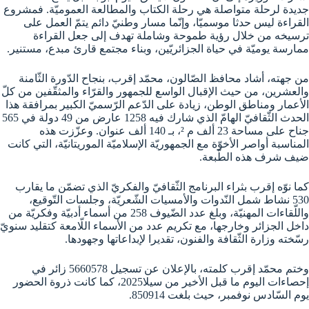
جديدة لرحلة متواصلة هي رحلة الكتاب والمطالعة العموميّة. فمشروع
القراءة ليس حدثا موسميّا، وإنّما مسار وطنيّ دائم يتمّ العمل على
ترسيخه من خلال رؤية طموحة وشاملة تهدف إلى جعل القراءة
ممارسة يوميّة في حياة الجزائريّين، وبناء مجتمع قارئ مبدع، مستنير.
من جهته، أشاد محافظ الصّالون، محمّد إقرب، بنجاح الدّورة الثّامنة
والعشرين، من حيث الإقبال الواسع للجمهور والقرّاء والمثقّفين من كلّ
الأعمار ومناطق الوطن، زيادة على الدّعم الرّسميّ الكبير بمرافقة هذا
الحدث الثّقافيّ الهامّ الذي شارك فيه 1258 عارض من 49 دولة في 565
جناح على مساحة 23 ألف م ²، بـ 140 ألف عنوان. وعزّزت هذه
المناسبة أواصر الأخوّة مع الجمهوريّة الإسلاميّة الموريتانيّة، التي كانت
ضيف شرف هذه الطّبعة.
كما نوّه إقرب بثراء البرنامج الثّقافيّ والفكريّ الذي تضمّن ما يقارب
530 نشاط شمل النّدوات والأمسيات الشّعريّة، وجلسات التّوقيع،
واللّقاءات المهنيّة، وبلغ عدد الضّيوف 258 من أسماء أدبيّة وفكريّة من
داخل الجزائر وخارجها، مع تكريم عدد من الأسماء اللّامعة كتقليد سنويّ
رسّخته وزارة الثّقافة والفنون، تقديرا لإبداعاتها وجهودها.
وختم محمّد إقرب كلمته، بالإعلان عن تسجيل 5660578 زائر في
إحصاءات اليوم ما قبل الأخير من سيلا2025، كما كانت ذروة الحضور
يوم السّادس نوفمبر، حيث بلغت 850914.