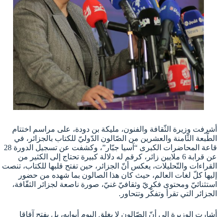
أشرفت وزيرة الثّقافة والفنون، مليكة بن دودة، على مراسم اختتام
الطّبعة الثّامنة والعشرين من الصّالون الدّوليّ للكتاب بالجزائر، في
قاعة المحاضرات الكبرى “آسيا جبّار”، وكشفت عن تسجيل الدورة 28
عن قرابة 6 ملايين زائر، كرقم له دلالة كبيرة تحتاج إلى الكثير من
القراءات والتّحليلات، يعكس أنّ الجزائر، حين تفتح قلبها للكتاب، تنصت
إليها كلّ لغات العالم، حيث كان هذا الصالون بما شهده من حضور
استثنائيّ ومحتوى فكريّ وثقافيّ غنيّ، صورة ناصعة لجزائر الثقّافة،
الجزائر التي تقرأ وتفكّر وتتحاور.
أشارت الوزيرة إلى أنّ الصّالون لا يغلق اليوم أبوابه، بل يفتح آفاقا