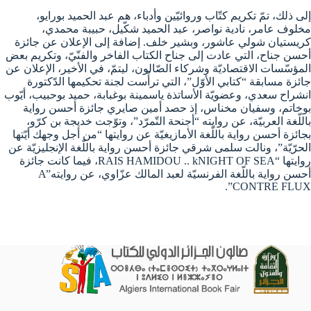
إلى ذلك، تمّ تكريم كتّاب وروائيّين وأدباء، هم عبد الحميد بورايو،
مخلوف عامر، نادية نواصر، عبد الحميد شكّيل، حبيبة محمدي،
كريستيان شولي عاشور، وبشير خلف. إضافة إلى الإعلان عن جائزة
أحسن جناح، التي عادت إلى جناح الكتاب الفاخر والفنّيّ، وتكريم بعض
المؤسّسات الاقتصاديّة وشركاء الصّالون، ليتمّ، في الأخير، الإعلان عن
جائزة مسابقة “كتابي الأوّل”، التي ترأّست لجنة تحكيمها الدّكتورة
انشراح سعدي، وعضويّة الأساتذة ياسمينة بوغبابة، حميد بوحبيب، أيّوب
بوخاتم، وسفيان مخناس، إذ حصد أمين صايري جائزة أحسن رواية
باللّغة العربيّة، عن روايته “أجنحة التّمرّد”، وتوّجت خديجة بن كرّو،
بجائزة أحسن رواية باللّغة الأمازيغيّة عن روايتها “من أجل وجهك أيّتها
الحرّيّة”، ونالت سلمى شرقي جائزة أحسن رواية باللّغة الإنجليزيّة عن
روايتها “RAIS HAMIDOU .. kNIGHT OF SEA، فيما كانت جائزة
أحسن رواية باللّغة الفرنسيّة لعبد المالك عزّاوي، عن روايته”A
CONTRE FLUX”.