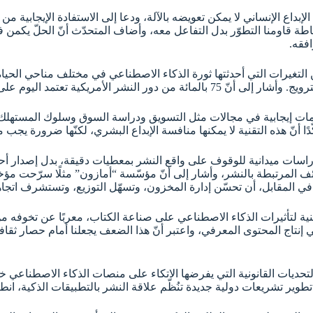
 الإبداع الإنساني لا يمكن تعويضه بالآلة، ودعا إلى الاستفادة الإيجابية
ببساطة قاومنا التطوّر بدل التفاعل معه، وأضاف المتحدّث أنّ الحلّ يكمن 
افقه.
التغيرات التي أحدثتها ثورة الذكاء الاصطناعي في مختلف مناحي الحيا
 اليوم على تقنيات الذكاء الاصطناعي.
ت إيجابية في مجالات مثل التسويق ودراسة السوق وسلوك المستهلك وتو
ًا أنّ هذه التقنية لا يمكنها منافسة الإبداع البشري، لكنّها ضرورة يجب مو
اسات ميدانية للوقوف على واقع النشر بمعطيات دقيقة، بدل إصدار أحك
 المقابل، أن تحسّن إدارة المخزون، وتسهّل التوزيع، وتستشرف اتجاه
الأمنية لتأثيرات الذكاء الاصطناعي على صناعة الكتاب، معربًا عن تخو
ج المحتوى المعرفي، واعتبر أنّ هذا الضعف يجعلنا أمام حصار ثقافي وت
ديات القانونية التي يفرضها الاتكاء على منصات الذكاء الاصطناعي خ
ير تشريعات دولية جديدة تنُظّم علاقة النشر بالتطبيقات الذكية، انطلاق