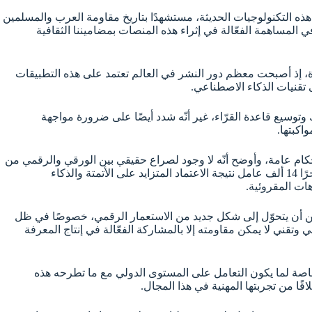
 من هذه التكنولوجيات الحديثة، مستشهدًا بتاريخ مقاومة العرب والمسلمين
في المساهمة الفعّالة في إثراء هذه المنصات بمضاميننا الثقافية
ة، إذ أصبحت معظم دور النشر في العالم تعتمد على هذه التطبيقات
سيع قاعدة القرّاء، غير أنّه شدد أيضًا على ضرورة مواجهة
اكبتها.
ام عامة، وأوضح أنّه لا وجود لصراع حقيقي بين الورقي والرقمي من
حيث القراءة، لكن الواقع التكنولوجي الجديد يؤثّر حتمًا على بعض الوظائف المرتبطة بالنشر، وأشار إلى أنّ مؤسّسة “أمازون” مثلًا سرّحت مؤخرًا 14 ألف عامل نتيجة الاعتماد المتزايد على الأتمتة والذكاء
ات المقروئية.
فه من أن يتحوّل إلى شكل جديد من الاستعمار الرقمي، خصوصًا في ظل
قني لا يمكن مقاومته إلا بالمشاركة الفعّالة في إنتاج المعرفة
اصة لما يكون التعامل على المستوى الدولي مع ما تطرحه هذه
ًا من تجربتها المهنية في هذا المجال.