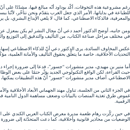
رغم مشروعية هذه التخوفات، أكّد بوداود أنّه مبالغ فيها، مشدّدًا على أنّ
للطباعة في بداياتها، الأمر الذي جعل الغرب يتقدّم ونحن نتأخّر، لأنّنا 
والمعرفية، فالذكاء الاصطناعي، كما قال، لا يلغي الإبداع البشري، بل ير
ومن جانبه، أوضح الدكتور أحمد دعي أنّ مجال النشر لم يكن بمعزل عن 
في مختلف مراحل صناعة الكتاب، من التأليف والتدقيق إلى التوزيع والترويج. وأشار إلى أنّ 75 بالمائة من دور النشر الأمريكية تعتمد
عكس المخاوف السائدة، يرى الدكتور دعي أنّ للذكاء الاصطناعي إسهاما
التحديات الأخلاقية، خاصة ما يتعلّق بحقوق التأليف والأمانة العلمية، مؤكّد
أما منير بن مهيدي، مدير منشورات “جسور”، فدعا إلى ضرورة إجراء در
الاصطناعي. أضاف مدير منشورات “جسور” أنّ هذه التطبيقات يمكنها، في
في الجزء الثاني من الجلسة، تناول مهند الجهماني الأبعاد الأخلاقية و
غموض طرق تغذية المنصات بالبيانات وضعف مساهمة الدول النامية في إنتا
الرقمية.
في حين ركّزت رهام طعمة مديرة معرض الكتاب العربي الكندي على التح
الوضعيات من محاذير قانونية وأخلاقية، كما دعت المتحدّثة إلى ضرورة تطو