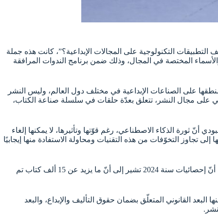
 التطبيقات التكنولوجية على المجالات الإبداعية؟”، كانت هذه جملة
لأسماء المختصة في المجال، وذلك ضمن برنامج الندوات المرافقة
 منطقها على الصناعات الإبداعية في مختلف دول العالم، وليس النشر
ناعي على مجال النشر، تتعلق بعدّة حلقات في سلسلة صناعة الكتاب،
 أنّ ثورة الذكاء الاصطناعي، رغم قوّتها وتأثيرها، لا يمكنها إلغاء
إلى تجاوز التخوّفات من هذه التقنيات ومحاولة الاستفادة منها إيجابيًا
في السياق نفسه، أشار منشّط الجلسة محمد بوقاسم إلى أنّ الذكاء الاصطناعي وتطبيقاته باتت تفرض ما يسمى بـ “التأليف التوليدي”، موضّحًا أنّ إحصائيات سنة 2024 تشير إلى أنّ ما يزيد عن 15 ألف كتاب تم
البعد القانوني المتعلّق بضمان حقوق التأليف والإبداع، والبعد
نشر.