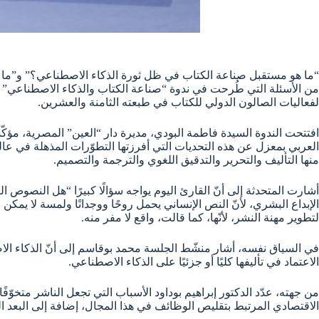
“ما هو مستقبل صناعة الكتاب في ظل ثورة الذكاء الاصطناعي؟” و”ما هي
من الأسئلة التي طُرحت في ندوة “صناعة الكتاب والذكاء الاصطناعي” 
لفعاليات الصالون الدولي للكتاب في طبعته الثامنة والعشرين.
افتتحت الندوة السيدة فاطمة البودي، مديرة دار “العين” المصرية، مؤك
العربي بمعزل عن هذه التحديات التي أفرزتها التطوّرات المذهلة في عا
منها التأليف والتحرير والتدقيق اللغوي والترجمة والتصميم.
أشارت المتحدثة إلى أنّ القارئ اليوم يواجه سؤالًا كبيرًا “هل النصوص ال
الإبداع البشري، لأنّ النص الإنساني يحمل روحًا ووجدانًا ولمسة لا يمكن ل
لتطوير مهنة النشر، لأنّها، كما قالت، واقع لا مفر منه.
الاعتماد في تأليفها كليًا أو جزئيًا على الذكاء الاصطناعي.
من جهته، عدّد الدكتور إبراهيم بوداود الأسباب التي تجعل الناشر متخوّف
الاقتصادي المرتبط بتقليص الوظائف في هذا المجال، إضافة إلى البعد الثق