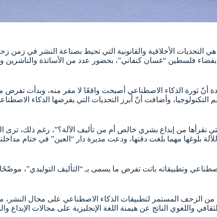
 التحديات الأخلاقية والقانونية التي تحيط بصناعة النشر في زمن زحف
بفضاء فلسطين “غسان كنفاني”، بحضور عدد من الأساتذة والناشرين وا
ّدة أنّ ثورة الذكاء الاصطناعي أصبحت واقعًا لا مفر منه، وبدأت تفرض
لم التكنولوجيا، وأضافت أنّ أبرز التحديات التي يفرضها الذكاء الاصط
تي نقرأها من إبداع بشري خالص أم من تأليف الآلة؟”، رغم ذلك، ترى البودي
لآلة بلوغها مهما بلغت دقتها، ودعت مديرة دار “العين” في ختام مداخلتها 
ًا من الزحف المستمر لتطبيقات الذكاء الاصطناعي على مجال النشر، منها 
افي واللغوي الناتج عن هيمنة اللغة الإنجليزية على مجالات الإبداع وال