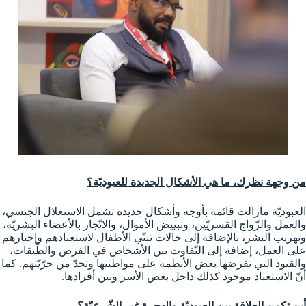
من وجهة نظرك، ما هي الأشكال الجديدة للعبوديّة؟
العبوديّة مازالت قائمة بأوجه وأشكال جديدة تشمل الاستغلال الجنسي،
والعمل والزّواج القسريّين، وتبييض الأموال، والاتّجار بالأعضاء البشريّة،
وتهريب البشر، بالإضافة إلى حالات تبنّي الأطفال لاستعبادهم وإجبارهم
على العمل، إضافة إلى التّفاوت بين الأشخاص في الفرص والطّبقات،
والقيود التي تفرضها بعض الأنظمة على مواطنيها وتحدّ من حرّيّتهم. كما
أنّ الاستعباد موجود كذلك داخل بعض الأسر وبين أفرادها.
أين تكمن العلاقة بين العبوديّة والهجرة غير الشّرعيّة؟