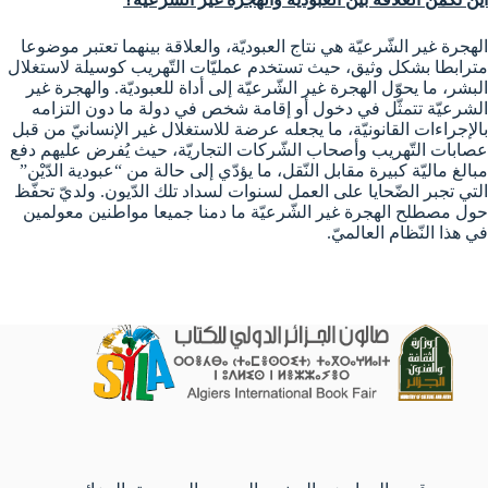
الهجرة غير الشّرعيّة هي نتاج العبوديّة، والعلاقة بينهما تعتبر موضوعا
مترابطا بشكل وثيق، حيث تستخدم عمليّات التّهريب كوسيلة لاستغلال
البشر، ما يحوّل الهجرة غير الشّرعيّة إلى أداة للعبوديّة. والهجرة غير
الشرعيّة تتمثّل في دخول أو إقامة شخص في دولة ما دون التزامه
بالإجراءات القانونيّة، ما يجعله عرضة للاستغلال غير الإنسانيّ من قبل
عصابات التّهريب وأصحاب الشّركات التجاريّة، حيث يُفرض عليهم دفع
مبالغ ماليّة كبيرة مقابل النّقل، ما يؤدّي إلى حالة من “عبودية الدّيْن”
التي تجبر الضّحايا على العمل لسنوات لسداد تلك الدّيون. ولديّ تحفّظ
حول مصطلح الهجرة غير الشّرعيّة ما دمنا جميعا مواطنين معولمين
في هذا النّظام العالميّ.