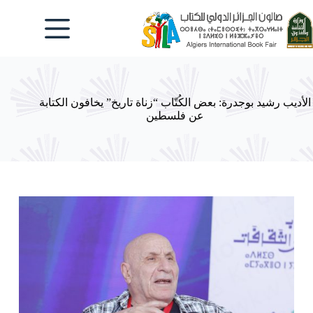
لتجاوز
لى
لمحتوى
الأديب رشيد بوجدرة: بعض الكُتّاب “زناة تاريخ” يخافون الكتابة
عن فلسطين