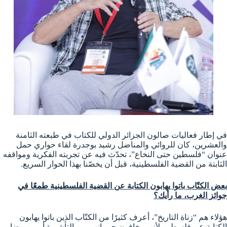
في إطار فعاليات صالون الجزائر الدولي للكتاب في طبعته الثامنة
والعشرين، كان للروائي والمناضل رشيد بوجدرة لقاء حواري حمل
عنوان “فلسطين حتى النخاع”، تحدّث فيه عن تجربته الفكرية ومواقفه
الثابتة من القضية الفلسطينية، قبل أن يخصّنا بهذا الحوار السريع.
بعض الكتّاب باتوا يهابون الكتابة عن القضية الفلسطينية طمعًا في
جوائز الغرب، ما رأيك؟
هؤلاء هم “زناة التاريخ”، أعرف كثيرًا من الكتّاب الذين باتوا يهابون
الكتابة عن فلسطين لأنهم يخافون حرمانهم من التأشيرة أو من رضا