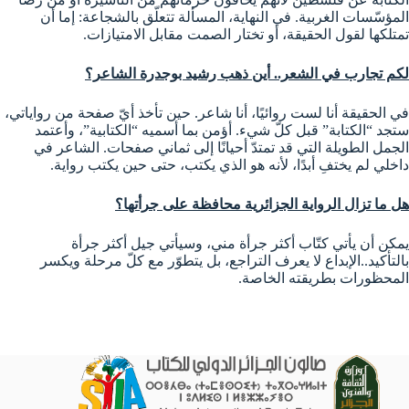
المؤسّسات الغربية. في النهاية، المسألة تتعلّق بالشجاعة: إما أن
تمتلكها لقول الحقيقة، أو تختار الصمت مقابل الامتيازات.
لكم تجارب في الشعر.. أين ذهب رشيد بوجدرة الشاعر؟
في الحقيقة أنا لست روائيًا، أنا شاعر. حين تأخذ أيّ صفحة من رواياتي،
ستجد “الكتابة” قبل كلّ شيء. أؤمن بما أسميه “الكتابية”، وأعتمد
الجمل الطويلة التي قد تمتدّ أحيانًا إلى ثماني صفحات. الشاعر في
داخلي لم يختفِ أبدًا، لأنه هو الذي يكتب، حتى حين يكتب رواية.
هل ما تزال الرواية الجزائرية محافظة على جرأتها؟
يمكن أن يأتي كتّاب أكثر جرأة مني، وسيأتي جيل أكثر جرأة
بالتأكيد..الإبداع لا يعرف التراجع، بل يتطوّر مع كلّ مرحلة ويكسر
المحظورات بطريقته الخاصة.