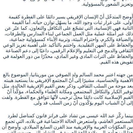
وتعزيز الشعور بالمسؤولية.
أوضح المتدخّل أنّ الإنسان الإفريقي يسير دائمًا على الفطرة كقيمة
أولى، على غرار ثبات وجود الله، ما يسهّل توازن حياته. أما القيمة
الثانية فهي الإنسانية، التي تشجّع على التكافل والتعاون، كما عبّر عن
ذلك عبر أمثلة عملية مثل العمل الجماعي لبناء المدارس والطرقات،
والضيافة والكرم، واحترام البيئة، وتربية الأبناء كمسؤولية جماعية،
والحفاظ على المهن التقليدية. واختتم بالتأكيد على أهمية تعزيز الوعي
الثقافي والدمج في التعليم والإعلام الرقمي، داعيًا إلى دعم الصناعة
والحفاظ على التراث المادي وغير المادي، محذّرًا من دور العولمة في
تقويض هذه القيم.
من جهته اعتبر محمد السالم ولد الصوفي من موريتانيا، الموضوع بالغ
الأهمية والحساسية، مشيرًا إلى أنّ المجتمع الإفريقي بدأ يستعيد هيبته
بعد موجة من السلب الثقافي. وذكر بعض القيم الإفريقية الخالدة، مثل
توقير الكبار والتكافل المجتمعي ومكانة العلماء والحكماء، مؤكّداً أنّ
القيم الإسلامية كانت دائمًا محلّ ترحيب لأنّها تتوافق مع الفطرة. ولفت
إلى أنّ الشباب اليوم يؤكّدون أنّ زمن السلب قد ولى.
بينما ركّز عبد الله عيسى من تشاد على فرانز فانون كمناضل لطرد
المستعمر الغاشم، واستعرض الحالة الاجتماعية في بلاده، التي تجمع
بين المكوّنات العربية والإفريقية منذ القرن السابع الميلادي. وأوضح أن
هذا المزج أدى إلى ولادة اللغة العربية في التشاد، التي جسدت القيم