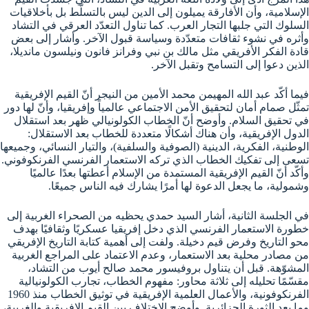
الإسلامية، وأن الأفارقة يميلون إلى الدين ليس بالتسلّط بل بأخلاقيات
السلوك التي جلبها التجار العرب. كما تناول التعدّد العرقي في التشاد
وأثره في نشوء ثقافات متعدّدة وسياسة قبول الآخر. وأشار إلى بعض
قادة الفكر الأفريقي مثل مالك بن نبي وفرانز فانون ونيلسون مانديلا،
الذين دعوا إلى التسامح وتقبل الآخر.
فيما أكّد عبد الله المهيمن محمد الأمين من النيجر أنّ القيم الإفريقية
تمثّل صمام أمان لتحقيق الأمن الاجتماعي عالمياً وإفريقيا، وأنّ لها دور
في تحقيق السلام. وأوضح أنّ الخطاب الكولونيالي ظهر بعد استقلال
الدول الإفريقية، وأن هناك أشكالًا متعددة للخطاب بعد الاستقلال:
الوطنية، الفكرية، الدينية (الصوفية والسلفية)، والتيار النسائي، وجميعها
تسعى إلى تفكيك الخطاب الذي تركه الاستعمار الفرنسي الفرنكوفوني.
وأكّد أنّ القيم الإفريقية المستمدة من الإسلام أعطتها بعدًا عالميًا
وشمولية، ما يجعل الدعوة لها أمرًا يشارك فيه الناس جميعًا.
في الجلسة الثانية، أشار السيد حمدي يحظيه من الصحراء الغربية إلى
خطورة الاستعمار الفرنسي الذي دخل إفريقيا عسكريًا وثقافيًا بهدف
محو التاريخ وفرض قيم دخيلة. ولفت إلى أهمية كتابة التاريخ الإفريقي
من مصادر محلية بعد الاستعمار، وعدم الاعتماد على المراجع الغربية
المشوّهة. قبل أن يتناول بروفيسور محمد صالح أيوب من التشاد،
مقسّمًا تحليله إلى ثلاثة محاور: مفهوم الخطاب، تجارب الكولونيالية
الفرنكوفونية، والأعمال العلمية الإفريقية في توثيق الخطاب منذ 1960
وما بعد الثورة الجزائرية. وأوضح الاختلاف بين القيم الإفريقية والغربية،