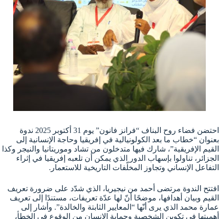
احتضن فضاء روح البناف “فرانز فانون” يوم 31 أكتوبر 2025 ندوة
بعنوان “خطاب ما بعد الكولونيالية في إفريقيا وحاجة الإنسانية إلى
القيم الإفريقية”، شارك فيها متدخلون من تشاد وموريتانيا والنيجر وكذا
الجزائر، تناولوا بإسهاب الدور الذي يمكن أن تلعبه إفريقيا في إثراء
التفاعل الإنساني وتجاوز المخلّفات التاريخية للاستعمار.
افتتح الندوة مرتضى أحمد من نيجيريا، الذي شدّد على ضرورة تعريف
القيم وبيان أهدافها، موضحًا أنّ لها عدّة تعريفات، مستندًا إلى تعريف
عمارة محمد الذي يرى أنّها “المعايير الثابتة والخالدة”. وأشار إلى
أهميتها في تكوين الشخصية وحماية الإنسان من الوقوع في الخطأ،