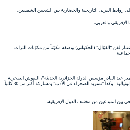
 على روابط القربى التاريخية والحضارية بين الشعبين الشقيقين.
 الإفريقي والعربي.
بة ورسم. كما يُعيد الصالون الاعتبار لفن “القوّال” (الحكواتي) بوصفه مكوّناً من مكوّنات التراث
جماعية.
 على التاريخ الوطني والذاكرة الجماعية من خلال سلسلة من الندوات والمحاضرات، أبرزها “ثمانينية مجازر 8 ماي 1945″، “الأمير عبد القادر مؤسس الدولة الجزائرية الحديثة”، النقوش الصخرية
القديمة في الجزائر..من الدولة النوميدية إلى اليوم” إلى جانب الوقوف عند “مئوية المفكر فرانتز فانون” تتناول موضوع “الكولونيالية والنيو- كولونيالية” وكذا “تسريد الصحراء في الأدب” بمشاركة أكثر من 30 كاتباً
قافي بين المبدعين من مختلف الدول الإفريقية.