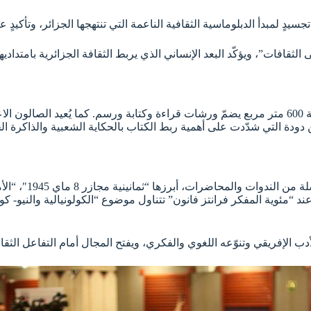
يدٍ لمبدأ الدبلوماسية الثقافية الناعمة التي تنتهجها الجزائر، وتأكيدٍ
قافات”، ويؤكّد البعد الإنساني الذي يربط الثقافة الجزائرية بامتداديها
تولي طبعة 2025 اهتماماً خاصاً بالطفل من خلال تخصيص فضاء بمساحة 600 متر مربع يضمّ ورشات قراءة وكتا
دودة التي شدّدت على أهمية ربط الكتاب بالحكاية الشعبية والذاكرة ال
تُركّز هذه الطبعة
لأدب الإفريقي وتنوّعه اللغوي والفكري، ويفتح المجال أمام التفاعل الث