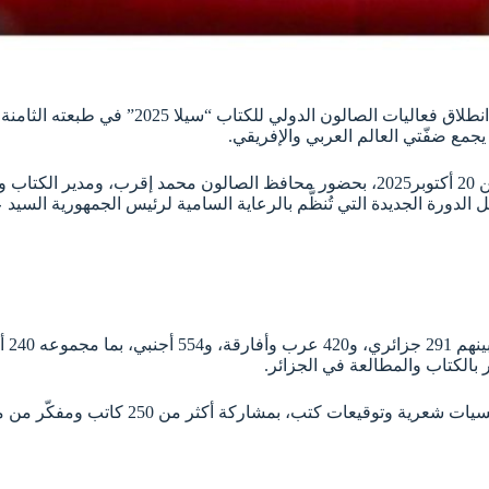
جمع ضفّتي العالم العربي والإفريقي.
خلال الندوة الصحفية التي احتضنتها المكتبة الوطنية الجزائرية يوم الاثنين 20 أكتوبر2025، ب
لدورة الجديدة التي تُنظَّم بالرعاية السامية لرئيس الجمهورية السيد ع
كشف 
 بالكتاب والمطالعة في الجزائر.
سيشهد البرنامج الثقافي 55 فعالية يومية ت