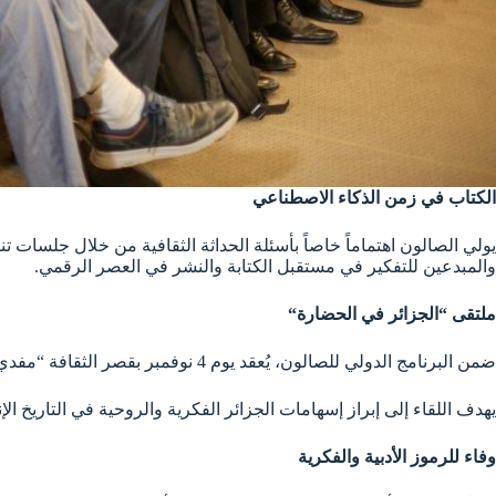
الكتاب في زمن الذكاء الاصطناعي
يولي الصالون اهتماماً خاصاً بأسئلة الحداثة الثقافية من خلال جلسات ت
والمبدعين للتفكير في مستقبل الكتابة والنشر في العصر الرقمي.
ملتقى “الجزائر في الحضارة
“
ضمن البرنامج الدولي للصالون، يُعقد يوم 4 نوفمبر بقصر الثقافة “مفدي زكريا” ملتقى فكري بعنوان “الجزائر في الحضارة”، بمشاركة نخبة من المفكّرين والباحثين الجزائريين والأجانب.
يهدف اللقاء إلى إبراز إسهامات الجزائر الفكرية والروحية في التاريخ ا
وفاء للرموز الأدبية والفكرية