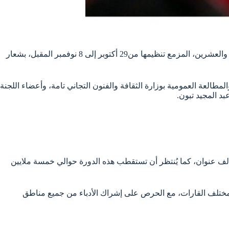
تستعد الجزائر لأن تكون مرة أخرى عاصمةً للكتاب والفكر والإبداع، مع انطلاق فعاليات الصالون الدولي للكتاب “سيلا 2025” في طبعته الثامنة والعشرين، المزمع تنظيمها من29 أكتوبر إلى 8 نوفمبر المقبل، بشعار
حضور محافظ الصالون محمد إقرب، ومدير الكتاب والمطالعة العمومية بوزارة الثقافة والفنون التجاني تامة، وأعضاء اللجنة
بد المجيد تبون.
محافظ الصالون عن مشاركة 1555 عارض يمثّلون 49 دولة، من بينهم 291 جزائري، و420 عرب وأفارقة، و554 أجنبي، بما مجموعه 240 ألف عنوان، كما يُنتظر أن تستقطب هذه الدورة حوالي خمسة ملايين
شمل محاضرات وندوات وأمسيات شعرية وتوقيعات كتب، بمشاركة أكثر من 250 كاتب ومفكّر من مختلف القارات، مع الحرص على إشراك الأدباء من جميع مناطق