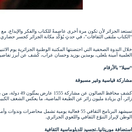
“الكتاب ملتقى الثقافات”، في حدثٍ يُؤكّد مكانة الجزائر كجسر حضاري ي
العلمية أمينة بلعلى، بومدين بوزيد وحسان عراب، كُشف عن أبرز تفاصيل ا
“سيلا” بالأرقام
مشاركة قياسية وغير مسبوقة
زائر، أي بزيادة مليون زائر عن الطبعة الماضية، ما يعكس الشغف الكبير
الوطن لإبراز التنوّع الثقافي واللغوي الجزائري.
استضافة موريتانيا..تجسيد للدبلوماسية الثقافية