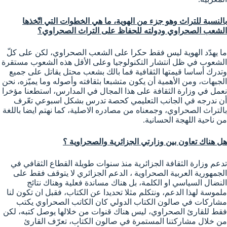
بالنسبة للتراث وهو جزء من الهوية، ما هي الخطوات التي اتّخذها
الشعب الصحراوي ودولته للحفاظ على التراث الصحراوي؟
ما يهدّد الهوية ليس فقط حكرا على الشعب الصحراوي، لكن على كلّ
الشعوب في ظل انتشار التكنولوجيا وعلى الأقل هذه الشعوب مستقرة
وتدرك أساسا قيمتها الثقافية فما بالك بشعب محتل يقاتل على جميع
الجبهات، ومن الأهمية أن يكون متشبعا بثقافته وأصوله وما يميّزه، نحن
نعمل في وزارة الثقافة على هذا المجال في المدارس، استطعنا مؤخرا
أن ندرجه في الجانب التعليمي كحصة تدرس بشكل اسبوعي تعّرف
بالتراث الصحراوي، وجمعناه من مصادره الاصلية، كما نهتم ايضا باللغة
من ناحية اللهجة الحسانية.
هل هناك تعاون بين وزارتي الجزائرية والصحراوية ؟
تدعم وزارة الثقافة الجزائرية منذ سنوات طويلة القطاع الثقافي في
الجمهورية العربية الصحراوية ، الدعم الجزائري لا يتوقف فقط على
النضال السياسي او الكلمة، بل هناك مساندة فعلية وهناك نتائج
ملموسة لهذا الدعم، ونتكلم مثلا تحديدا عن الكتاب، فقبل ان تكون لنا
مشاركات في صالون الكتاب الدولي كان الكاتب الصحراوي يكتب
فقط للقارئ الصحراوي، ليس هناك قنوات من خلالها يوصل كتبه، لكن
من خلال مشاركتنا المستمرة في صالون الكتاب، تعرّف القارئ