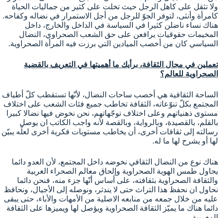
ولا تثقل على كاهل الرجل حيث تخلت على كثير من جماليات الحياة
كامرأة وأنثى، لتوفر الجوّ للرجل من أجل الاستمرار في نضاله وكفاحه.
هناك نساء ناضلن كثيرا في السياسة في الداخل والخارج، داخل
المخيمات حقوقيات يرافعن على حق الشعب الصحراوي، النضال
السياسي كان من أخصب الميادين التي برزت فيه المرأة الصحراوية.
تعملين في مجال الثقافة، برأيك ما أهميتها في التعريف بالقضية
الصحراوية للعالم؟
الساحة الثقافية هي أخصب ساحات النضال، لأنّها تستقطب كلّ أطياف
المجتمع بكلّ تنوّعاته، الثقافة تخاطب جميع فئات الشعب على اختلاف
مستوى ذهنياتهم وعلى اختلاف توجّهاتهم، نحن نخوض فيها نضالا كبيرا
بالقلم، بالقصيدة، وبالرواية، وبالقصة لأنه واجب الكاتب ان يوصل
رسالته إلى ثقافات أخرى، أن يخاطب مستويات فكرية أخرى لعلّه يبيّن
لها أو يشرح لها ما له.
هناك نوع من النضال الثقافي نخوضه داخل المجتمع، لأن العدو دائما
يحاول طمس الهوية الصحراوية وإلحاق معالم الصحراء الغربية
والثقافة الصحراوية بثقافته، على أساس أنّها جزء منه، فنحن دائما
نحاول ان نحفظ هذا التراث حتى لا يندثر، ونوصله إلى الأجيال، ونحافظ
عليه من خلال جمعه من منابعه الاصلية من الأمهات والأباء، حتى يبقى
دائما هناك ما يميّز الثقافة الصحراوية ويؤصل لها ويميزها على الثقافة
المغربية.