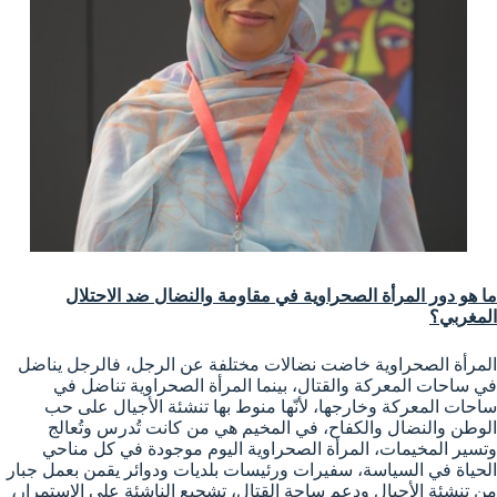
ما هو دور المرأة الصحراوية في مقاومة والنضال ضد الاحتلال
المغربي؟
المرأة الصحراوية خاضت نضالات مختلفة عن الرجل، فالرجل يناضل
في ساحات المعركة والقتال، بينما المرأة الصحراوية تناضل في
ساحات المعركة وخارجها، لأنّها منوط بها تنشئة الأجيال على حب
الوطن والنضال والكفاح، في المخيم هي من كانت تُدرس وتُعالج
وتسير المخيمات، المرأة الصحراوية اليوم موجودة في كل مناحي
الحياة في السياسة، سفيرات ورئيسات بلديات ودوائر يقمن بعمل جبار
من تنشئة الأجيال ودعم ساحة القتال، تشجيع الناشئة على الاستمرار،