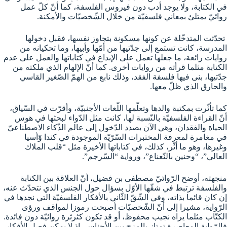
في الكتابة، ولا يوجد أدب دون فيروس الفلسفة، كما أنّ كلّ عمل
روائيّ يمتلئ بمعاني فلسفيّة من خلال الشّخصيّات والأمكنة.
تحدّثت المتدخّلة عن كونها مسكونة بتجاوز نفسها، فقبل دخولها
المدرسة، كانت تستمع إلى جدّتيها من أمّها وأبيها، وما تحكيانه من
روايات رائعة، ما جعلها تعمل على الإبداع في كتاباتها والعمل على عدم
الكتابة مثلما قرأته من روايات أخرى. كما أنّ الإلهام الذي ملكته من
جدّتيها، بنى فيها فلسفة الفقد، وذلك نابع من الهمّ الصّغير القاسي
والحارق الذي ظلّ معها.
كما تأثّرت بمكتبة والدها وتعلّمها اللّغات الأجنبيّة، وأقرّت في السّياق،
أنّ القراءة الفلسفيّة بالنّسبة لها، كانت مثل الدّواء لبحثها في هوس
الحياة والفقدان، وهي الآن بصدد الدّخول إلى عالم الذّكاء الاصطناعيّ
في مغامرة لمعرفة المختبرات السّرّيّة الموجودة في كندا وّأسيا
وغيرها، وهو ما أثّر، كذلك، في كتاباتها الأخيرة مثل “قلب الملاك
العالي”، “وحنين بالنّعناع”، ورواية “السّرجم”.
منجهته، أوضح الرّوائيّ مصطفى بن فضيل، أنّ العلاقة بين الكتابة
والفلسفة ترتبط في شقّها الأوّل بسؤال حول الجنس الذي نتحدّث عنه،
إن كان قائما بذاته، وفي الشّقّ الثّاني بالأفكار الفلسفيّة التي نجدها في
الرّواية، مشيرا إلى أنّ الشّخصيّات أصبحت رموزا لمواقف ورؤى
الكتّاب مثلما يراه نجيب محفوظ، أو قد تكون كثرثرة روائيّة دون فائدة.
فالرّواية المعاصرة تمتاز بالمزج بين الأجناس، إذ لا يمكن فصل الأفكار