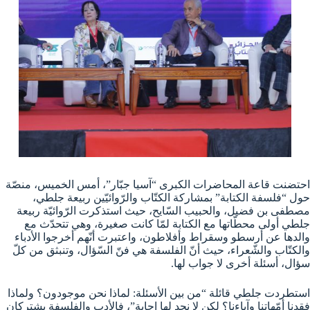
احتضنت قاعة المحاضرات الكبرى “آسيا جبّار”، أمس الخميس، منصّة
حول “فلسفة الكتابة” بمشاركة الكتّاب والرّوائيّين ربيعة جلطي،
مصطفى بن فضيل، والحبيب السّايح، حيث استذكرت الرّوائيّة ربيعة
جلطي أولى محطّاتها مع الكتابة لمّا كانت صغيرة، وهي تتحدّث مع
والدها عن أرسطو وسقراط وأفلاطون، واعتبرت أنّهم أخرجوا الأدباء
والكتّاب والشّعراء، حيث أنّ الفلسفة هي فنّ السّؤال، وتنبثق من كلّ
سؤال، أسئلة أخرى لا جواب لها.
استطردت جلطي قائلة “من بين الأسئلة: لماذا نحن موجودون؟ ولماذا
فقدنا أمّهاتنا وآباءنا؟ لكن لا نجد لها إجابة”، فالأدب والفلسفة يشتركان