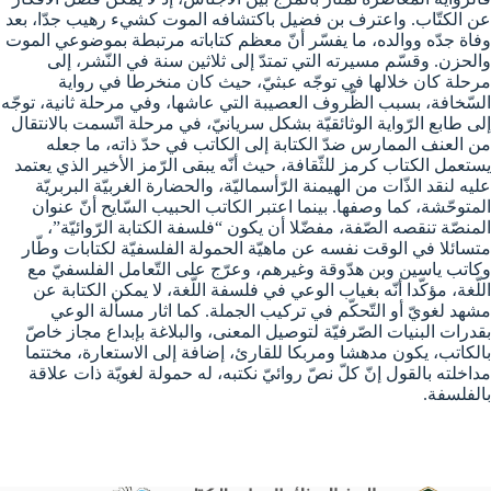
عن الكتّاب. واعترف بن فضيل باكتشافه الموت كشيء رهيب جدّا، بعد
وفاة جدّه ووالده، ما يفسّر أنّ معظم كتاباته مرتبطة بموضوعي الموت
والحزن. وقسّم مسيرته التي تمتدّ إلى ثلاثين سنة في النّشر، إلى
مرحلة كان خلالها في توجّه عبثيّ، حيث كان منخرطا في رواية
السّخافة، بسبب الظّروف العصيبة التي عاشها، وفي مرحلة ثانية، توجّه
إلى طابع الرّواية الوثائقيّة بشكل سريانيّ، في مرحلة اتّسمت بالانتقال
من العنف الممارس ضدّ الكتابة إلى الكاتب في حدّ ذاته، ما جعله
يستعمل الكتاب كرمز للثّقافة، حيث أنّه يبقى الرّمز الأخير الذي يعتمد
عليه لنقد الذّات من الهيمنة الرّأسماليّة، والحضارة الغربيّة البربريّة
المتوحّشة، كما وصفها. بينما اعتبر الكاتب الحبيب السّايح أنّ عنوان
المنصّة تنقصه الصّفة، مفضّلا أن يكون “فلسفة الكتابة الرّوائيّة”،
متسائلا في الوقت نفسه عن ماهيّة الحمولة الفلسفيّة لكتابات وطّار
وكاتب ياسين وبن هدّوقة وغيرهم، وعرّج على التّعامل الفلسفيّ مع
اللّغة، مؤكّدا أنّه بغياب الوعي في فلسفة اللّغة، لا يمكن الكتابة عن
مشهد لغويّ أو التّحكّم في تركيب الجملة. كما اثار مسألة الوعي
بقدرات البنيات الصّرفيّة لتوصيل المعنى، والبلاغة بإبداع مجاز خاصّ
بالكاتب، يكون مدهشا ومربكا للقارئ، إضافة إلى الاستعارة، مختتما
مداخلته بالقول إنّ كلّ نصّ روائيّ نكتبه، له حمولة لغويّة ذات علاقة
بالفلسفة.