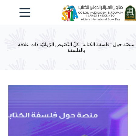
لتجاوز
لى
لمحتوى
منصّة حول “فلسفة الكتابة”:كلّ النّصّوص الرّوائيّة ذات علاقة
بالفلسفة