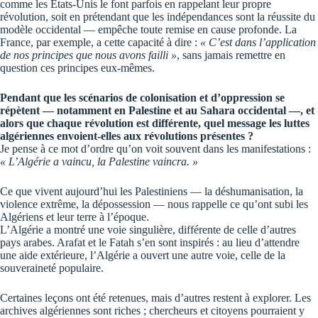
comme les États-Unis le font parfois en rappelant leur propre
révolution, soit en prétendant que les indépendances sont la réussite du
modèle occidental — empêche toute remise en cause profonde. La
France, par exemple, a cette capacité à dire :
« C’est dans l’application
de nos principes que nous avons failli »
, sans jamais remettre en
question ces principes eux-mêmes.
Pendant que les scénarios de colonisation et d’oppression se
répètent — notamment en Palestine et au Sahara occidental —, et
alors que chaque révolution est différente, quel message les luttes
algériennes envoient-elles aux révolutions présentes ?
Je pense à ce mot d’ordre qu’on voit souvent dans les manifestations :
« L’Algérie a vaincu, la Palestine vaincra. »
Ce que vivent aujourd’hui les Palestiniens — la déshumanisation, la
violence extrême, la dépossession — nous rappelle ce qu’ont subi les
Algériens et leur terre à l’époque.
L’Algérie a montré une voie singulière, différente de celle d’autres
pays arabes. Arafat et le Fatah s’en sont inspirés : au lieu d’attendre
une aide extérieure, l’Algérie a ouvert une autre voie, celle de la
souveraineté populaire.
Certaines leçons ont été retenues, mais d’autres restent à explorer. Les
archives algériennes sont riches ; chercheurs et citoyens pourraient y