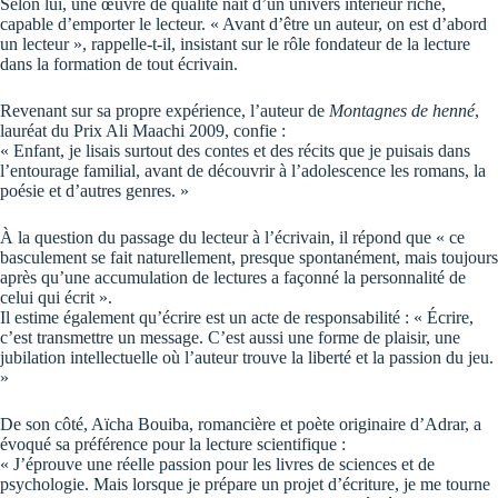
Selon lui, une œuvre de qualité naît d’un univers intérieur riche,
capable d’emporter le lecteur. « Avant d’être un auteur, on est d’abord
un lecteur », rappelle-t-il, insistant sur le rôle fondateur de la lecture
dans la formation de tout écrivain.
Revenant sur sa propre expérience, l’auteur de
Montagnes de henné
,
lauréat du Prix Ali Maachi 2009, confie :
« Enfant, je lisais surtout des contes et des récits que je puisais dans
l’entourage familial, avant de découvrir à l’adolescence les romans, la
poésie et d’autres genres. »
À la question du passage du lecteur à l’écrivain, il répond que « ce
basculement se fait naturellement, presque spontanément, mais toujours
après qu’une accumulation de lectures a façonné la personnalité de
celui qui écrit ».
Il estime également qu’écrire est un acte de responsabilité : « Écrire,
c’est transmettre un message. C’est aussi une forme de plaisir, une
jubilation intellectuelle où l’auteur trouve la liberté et la passion du jeu.
»
De son côté, Aïcha Bouiba, romancière et poète originaire d’Adrar, a
évoqué sa préférence pour la lecture scientifique :
« J’éprouve une réelle passion pour les livres de sciences et de
psychologie. Mais lorsque je prépare un projet d’écriture, je me tourne