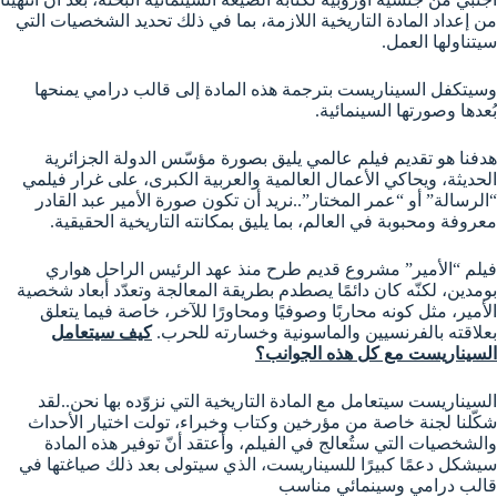
من إعداد المادة التاريخية اللازمة، بما في ذلك تحديد الشخصيات التي
سيتناولها العمل.
وسيتكفل السيناريست بترجمة هذه المادة إلى قالب درامي يمنحها
بُعدها وصورتها السينمائية.
هدفنا هو تقديم فيلم عالمي يليق بصورة مؤسّس الدولة الجزائرية
الحديثة، ويحاكي الأعمال العالمية والعربية الكبرى، على غرار فيلمي
“الرسالة” أو “عمر المختار”..نريد أن تكون صورة الأمير عبد القادر
معروفة ومحبوبة في العالم، بما يليق بمكانته التاريخية الحقيقية.
فيلم “الأمير” مشروع قديم طرح منذ عهد الرئيس الراحل هواري
بومدين، لكنّه كان دائمًا يصطدم بطريقة المعالجة وتعدّد أبعاد شخصية
الأمير، مثل كونه محاربًا وصوفيًا ومحاورًا للآخر، خاصة فيما يتعلق
بعلاقته بالفرنسيين والماسونية وخسارته للحرب.
كيف سيتعامل
السيناريست مع كل هذه الجوانب؟
السيناريست سيتعامل مع المادة التاريخية التي نزوّده بها نحن..لقد
شكّلنا لجنة خاصة من مؤرخين وكتاب وخبراء، تولت اختيار الأحداث
والشخصيات التي ستُعالج في الفيلم، وأعتقد أنّ توفير هذه المادة
سيشكل دعمًا كبيرًا للسيناريست، الذي سيتولى بعد ذلك صياغتها في
قالب درامي وسينمائي مناسب