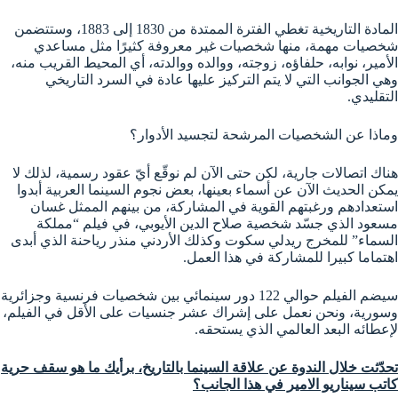
المادة التاريخية تغطي الفترة الممتدة من 1830 إلى 1883، وستتضمن
شخصيات مهمة، منها شخصيات غير معروفة كثيرًا مثل مساعدي
الأمير، نوابه، حلفاؤه، زوجته، ووالده ووالدته، أي المحيط القريب منه،
وهي الجوانب التي لا يتم التركيز عليها عادة في السرد التاريخي
التقليدي.
وماذا عن الشخصيات المرشحة لتجسيد الأدوار؟
هناك اتصالات جارية، لكن حتى الآن لم نوقّع أيّ عقود رسمية، لذلك لا
يمكن الحديث الآن عن أسماء بعينها، بعض نجوم السينما العربية أبدوا
استعدادهم ورغبتهم القوية في المشاركة، من بينهم الممثل غسان
مسعود الذي جسّد شخصية صلاح الدين الأيوبي، في فيلم “مملكة
السماء” للمخرج ريدلي سكوت وكذلك الأردني منذر رياحنة الذي أبدى
اهتماما كبيرا للمشاركة في هذا العمل.
سيضم الفيلم حوالي 122 دور سينمائي بين شخصيات فرنسية وجزائرية
وسورية، ونحن نعمل على إشراك عشر جنسيات على الأقل في الفيلم،
لإعطائه البعد العالمي الذي يستحقه.
تحدّثت خلال الندوة عن علاقة السينما بالتاريخ، برأيك ما هو سقف حرية
كاتب سيناريو الامير في هذا الجانب؟