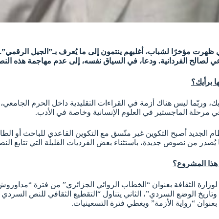
 ظهرت مؤخرًا لشباب، أغلبهم ينتمون إلى ما يُعرف بـ”الجيل الرقمي”. 
ماعي لصالح الفردانية. ودعا، في السياق نفسه، إلى عدم مهاجمة هذه الن
ا برأيك؟
وربّما ليس هناك أزمة في القراءات التقليدية داخل الحرم الجامعي، ل
في مرحلة الماجستير في العلوم الإنسانية وخاصة في الأدب.
 الجديد أصبح التكوين غير متّسق مع التكوين القاعدي للباحث أو الطالب
ُصدر من نصوص جديدة، باستثناء بعض الفرديات القليلة التي تتابع ال
 هذا المشروع؟
وزارة الثقافة بعنوان “الخطاب الروائي الجزائري” من فترة “مداورو
ي وتاريخ الوضع السردي”، الثاني يتناول “التقطيع الثقافي للنص السرد
 بعنوان “رواية الأزمة” ويغطي فترة التسعينيات.