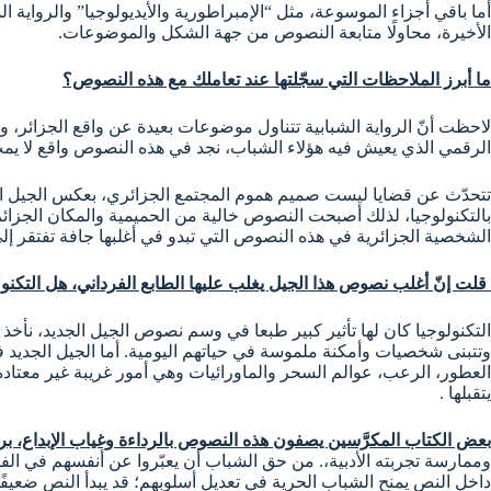
أما باقي أجزاء الموسوعة، مثل “الإمبراطورية والأيديولوجيا” والرواية
الأخيرة، محاولًا متابعة النصوص من جهة الشكل والموضوعات.
ما أبرز الملاحظات التي سجّلتها عند تعاملك مع هذه النصوص؟
لاحظت أنّ الرواية الشبابية تتناول موضوعات بعيدة عن واقع الجزائر، 
الرقمي الذي يعيش فيه هؤلاء الشباب، نجد في هذه النصوص واقع لا يمت
تتحدّث عن قضايا ليست صميم هموم المجتمع الجزائري، بعكس الجيل السا
بالتكنولوجيا، لذلك أصبحت النصوص خالية من الحميمية والمكان الجزائري
الشخصية الجزائرية في هذه النصوص التي تبدو في أغلبها جافة تفتقر إ
قلت إنّ أغلب نصوص هذا الجيل يغلب عليها الطابع الفرداني، هل التك
التكنولوجيا كان لها تأثير كبير طبعا في وسم نصوص الجيل الجديد، نأ
وتتبنى شخصيات وأمكنة ملموسة في حياتهم اليومية. أما الجيل الجديد 
العطور، الرعب، عوالم السحر والماورائيات وهي أمور غريبة غير معتادة 
يتقبلها .
بعض الكتاب المكرَّسين يصفون هذه النصوص بالرداءة وغياب الإبداع،
وممارسة تجربته الأدبية،. من حق الشباب أن يعبّروا عن أنفسهم في ال
داخل النص يمنح الشباب الحرية في تعديل أسلوبهم؛ قد يبدأ النص ضعيفً