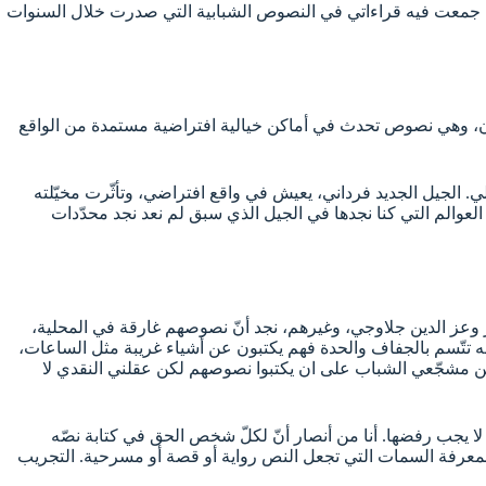
 ضخمًا جمعت فيه قراءاتي في النصوص الشبابية التي صدرت خلال السنوات
لندن، وهي نصوص تحدث في أماكن خيالية افتراضية مستمدة من الواقع
الجيل الجديد فرداني، يعيش في واقع افتراضي، وتأثّرت مخيّلته
لعوالم التي كنا نجدها في الجيل الذي سبق لم نعد نجد محدّدات
 وعز الدين جلاوجي، وغيرهم، نجد أنّ نصوصهم غارقة في المحلية،
ه تتّسم بالجفاف والحدة فهم يكتبون عن أشياء غريبة مثل الساعات،
ي من مشجّعي الشباب على ان يكتبوا نصوصهم لكن عقلني النقدي لا
 لا يجب رفضها. أنا من أنصار أنّ لكلّ شخص الحق في كتابة نصّه
 لمعرفة السمات التي تجعل النص رواية أو قصة أو مسرحية. التجريب