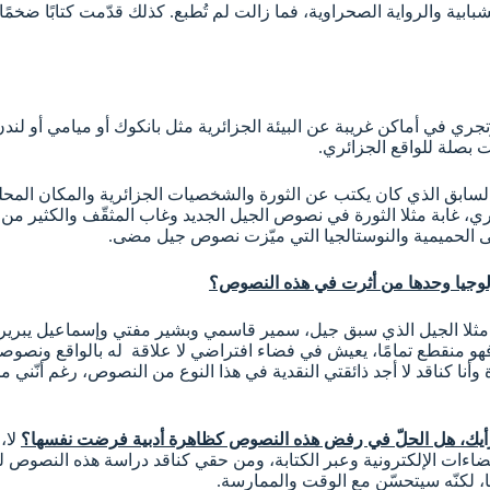
 الشبابية والرواية الصحراوية، فما زالت لم تُطبع. كذلك قدّمت كتابًا
وتجري في أماكن غريبة عن البيئة الجزائرية مثل بانكوك أو ميامي أو 
 بصلة للواقع الجزائري.
بق الذي كان يكتب عن الثورة والشخصيات الجزائرية والمكان المحلي. 
، غابة مثلا الثورة في نصوص الجيل الجديد وغاب المثقّف والكثير من ا
لى الحميمية والنوستالجيا التي ميّزت نصوص جيل مضى.
نولوجيا وحدها من أثرت في هذه النصوص؟
خذ مثلا الجيل الذي سبق جيل، سمير قاسمي وبشير مفتي وإسماعيل يبرير
فهو منقطع تمامًا، يعيش في فضاء افتراضي لا علاقة له بالواقع ونصوص
وأنا كناقد لا أجد ذائقتي النقدية في هذا النوع من النصوص، رغم أنّن
 برأيك، هل الحلّ في رفض هذه النصوص كظاهرة أدبية فرضت نفسها؟
لا،
فضاءات الإلكترونية وعبر الكتابة، ومن حقي كناقد دراسة هذه النصوص
ا، لكنّه سيتحسّن مع الوقت والممارسة.