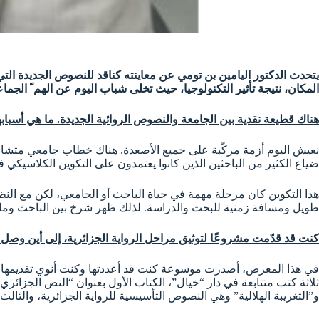
يتحدث الدكتور اليامين بن تومي عن معاينته كناقد للنصوص الجديدة التي
المكان، نتيجة تأثير التكنولوجيا، حيث تخلى شباب اليوم عن الهم ّ الج
هناك قطيعة نقدية بين الجامعة والنصوص الروائية الجديدة. ما هي أسبابه
نعيش اليوم أزمة مركّبة على جميع الأصعدة. هناك خطاب جامعي متشابك، 
ضياع الكثير من الباحثين الذين كانوا يعتمدون على التكوين الكلاسيكي 
هذا التكوين كان مرحلة مهمة في حياة الباحث أو الجامعي، لكن مع النظام
طويل ومسافة زمنية للبحث والدراسة. لذلك ظهر شرخ بين الباحث وما ي
كنت قد قدّمت مشروعًا لتوثيق مراحل الرواية الجزائرية، إلى أين وصل
في هذا المعرض، أصدرت موسوعة كنت قد أعددتها وكنت أنوي تقديمها ل
ثلاثة كتب متتابعة في دار “خيال”، الكتاب الأول بعنوان “النص الجزائر
و”التغريبة الهلالية” وهي النصوص التأسيسية للرواية الجزائرية، والثالث