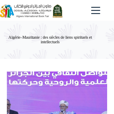
Passer
au
contenu
Algérie–Mauritanie : des siècles de liens spirituels et
intellectuels