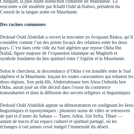
Chinguitt, la plus haute distinction culturelle de Mauritanie. La
rencontre a été modérée par Khalil Ould al-Nahwi, président du
Conseil de la langue arabe en Mauritanie.
Des racines communes
Dedoud Ould Abdellah a ouvert la rencontre en évoquant Biskra, qu’il
considère comme l’un des points focaux des relations entre les deux
pays. C’est dans cette ville du Sud algérien que repose Okba Ibn
Nafaâ, figure majeure de l’expansion islamique au Maghreb et
symbole fondateur du lien spirituel entre l’Algérie et la Mauritanie.
Selon le chercheur, la descendance d’Okba s’est installée entre le Sud
algérien et la Mauritanie, traçant les routes caravanières qui reliaient les
deux régions. Son petit-fils, Abderrahmane ben Abou Oubeida ben
Okba, aurait joué un rôle décisif dans l’essor du commerce
transsaharien et dans la diffusion des savoirs religieux et linguistiques.
Dedoud Ould Abdellah appuie sa démonstration en soulignant les liens
linguistiques et toponymiques : plusieurs noms de villes se retrouvent
de part et d’autre du Sahara — Tiaret, Adrar, Aïn Sefra, Tihart —
autant de traces d’un espace culturel et spirituel partagé, où les
échanges n’ont jamais cessé malgré l’immensité du désert.