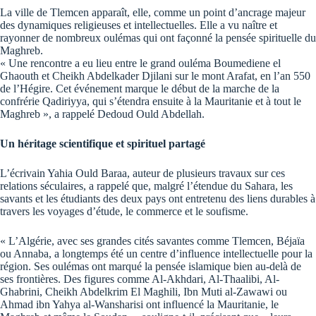
La ville de Tlemcen apparaît, elle, comme un point d’ancrage majeur
des dynamiques religieuses et intellectuelles. Elle a vu naître et
rayonner de nombreux oulémas qui ont façonné la pensée spirituelle du
Maghreb.
« Une rencontre a eu lieu entre le grand ouléma Boumediene el
Ghaouth et Cheikh Abdelkader Djilani sur le mont Arafat, en l’an 550
de l’Hégire. Cet événement marque le début de la marche de la
confrérie Qadiriyya, qui s’étendra ensuite à la Mauritanie et à tout le
Maghreb », a rappelé Dedoud Ould Abdellah.
Un héritage scientifique et spirituel partagé
L’écrivain Yahia Ould Baraa, auteur de plusieurs travaux sur ces
relations séculaires, a rappelé que, malgré l’étendue du Sahara, les
savants et les étudiants des deux pays ont entretenu des liens durables à
travers les voyages d’étude, le commerce et le soufisme.
« L’Algérie, avec ses grandes cités savantes comme Tlemcen, Béjaïa
ou Annaba, a longtemps été un centre d’influence intellectuelle pour la
région. Ses oulémas ont marqué la pensée islamique bien au-delà de
ses frontières. Des figures comme Al-Akhdari, Al-Thaalibi, Al-
Ghabrini, Cheikh Abdelkrim El Maghili, Ibn Muti al-Zawawi ou
Ahmad ibn Yahya al-Wansharisi ont influencé la Mauritanie, le