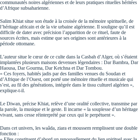
communautés noires algériennes et de leurs pratiques rituelles héritées
d’Afrique subsaharienne.
Salim Khiat situe son étude à la croisée de la mémoire spirituelle, de
l’héritage africain et de la vie urbaine algérienne. Il souligne qu’il est
difficile de dater avec précision l’apparition de ce rituel, faute de
sources écrites, mais estime que ses origines sont antérieures à la
période ottomane.
L’auteur situe le cœur de ce culte dans la Casbah d’Alger, où s’étaient
implantées plusieurs maisons devenues légendaires : Dar Bambra, Dar
Haousa, Dar Gourma, Dar Ketchna et Dar Tombou.
« Ces foyers, habités jadis par des familles venues du Soudan et
d’Afrique de l’Ouest, ont porté une mémoire rituelle et musicale qui
s’est, au fil des générations, intégrée dans le tissu culturel algérien »,
explique-t-il.
Le Diwan, précise Khiat, relève d’une oralité collective, transmise par
la parole, la musique et le geste. Il incarne « la souplesse d’un héritage
vivant, sans cesse réinterprété par ceux qui le perpétuent ».
Dans cet univers, les waâda, ziara et moussem remplissent une double
fonction :
« Elles constituent d’abord un renouvellement du lien spirituel avec la