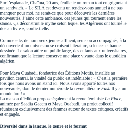
Sur l’esplanade, Chaïma, 20 ans, feuillette un roman tout en grignotant
un sandwich. « Le SILA est devenu un rendez-vous annuel à ne pas
manquer pour moi, ne serait-ce que pour découvrir les dernières
nouveautés. J’aime cette ambiance, ces jeunes qui tournent entre les
stands. Ça déconstruit le mythe selon lequel les Algériens ont tourné le
dos au livre », confie-t-elle.
Comme elle, de nombreux jeunes affluent, seuls ou accompagnés, à la
découverte d’un univers où se croisent littérature, sciences et bande
dessinée. Le salon attire un public large, des enfants aux universitaires,
confirmant que la lecture conserve une place vivante dans le quotidien
algérien.
Pour Maya Ouabadi, fondatrice des Éditions Motifs, installée au
pavillon central, la vitalité du public est indéniable : « C’est la première
fois que nous avons un stand ici. Nous avons apporté toutes nos
nouveautés, dont le dernier numéro de la revue littéraire
Fasl
. Il y a un
monde fou ! »
La maison d’édition propose également la revue féministe
La Place
,
animée par Saadia Gacem et Maya Ouabadi, un projet collectif
réunissant exclusivement des femmes autour de textes critiques, créatifs
et engagés.
Diversité dans la langue, le genre et le format