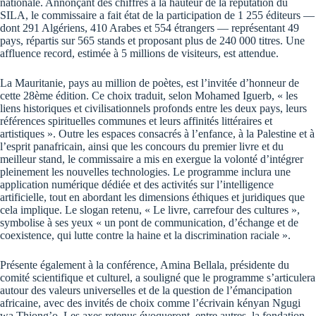
nationale. Annonçant des chiffres à la hauteur de la réputation du
SILA, le commissaire a fait état de la participation de 1 255 éditeurs —
dont 291 Algériens, 410 Arabes et 554 étrangers — représentant 49
pays, répartis sur 565 stands et proposant plus de 240 000 titres. Une
affluence record, estimée à 5 millions de visiteurs, est attendue.
La Mauritanie, pays au million de poètes, est l’invitée d’honneur de
cette 28ème édition. Ce choix traduit, selon Mohamed Iguerb, « les
liens historiques et civilisationnels profonds entre les deux pays, leurs
références spirituelles communes et leurs affinités littéraires et
artistiques ». Outre les espaces consacrés à l’enfance, à la Palestine et à
l’esprit panafricain, ainsi que les concours du premier livre et du
meilleur stand, le commissaire a mis en exergue la volonté d’intégrer
pleinement les nouvelles technologies. Le programme inclura une
application numérique dédiée et des activités sur l’intelligence
artificielle, tout en abordant les dimensions éthiques et juridiques que
cela implique. Le slogan retenu, « Le livre, carrefour des cultures »,
symbolise à ses yeux « un pont de communication, d’échange et de
coexistence, qui lutte contre la haine et la discrimination raciale ».
Présente également à la conférence, Amina Bellala, présidente du
comité scientifique et culturel, a souligné que le programme s’articulera
autour des valeurs universelles et de la question de l’émancipation
africaine, avec des invités de choix comme l’écrivain kényan Ngugi
wa Thiong’o. Les axes retenus évoqueront, entre autres, la fondation