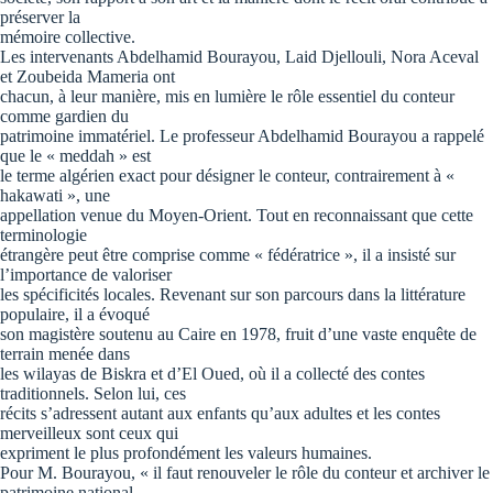
préserver la
mémoire collective.
Les intervenants Abdelhamid Bourayou, Laid Djellouli, Nora Aceval
et Zoubeida Mameria ont
chacun, à leur manière, mis en lumière le rôle essentiel du conteur
comme gardien du
patrimoine immatériel. Le professeur Abdelhamid Bourayou a rappelé
que le « meddah » est
le terme algérien exact pour désigner le conteur, contrairement à «
hakawati », une
appellation venue du Moyen-Orient. Tout en reconnaissant que cette
terminologie
étrangère peut être comprise comme « fédératrice », il a insisté sur
l’importance de valoriser
les spécificités locales. Revenant sur son parcours dans la littérature
populaire, il a évoqué
son magistère soutenu au Caire en 1978, fruit d’une vaste enquête de
terrain menée dans
les wilayas de Biskra et d’El Oued, où il a collecté des contes
traditionnels. Selon lui, ces
récits s’adressent autant aux enfants qu’aux adultes et les contes
merveilleux sont ceux qui
expriment le plus profondément les valeurs humaines.
Pour M. Bourayou, « il faut renouveler le rôle du conteur et archiver le
patrimoine national