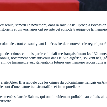
 tenue, samedi 1ᵉʳ novembre, dans la salle Assia Djebar, à l’occasion 
toriens et universitaires ont revisité cet épisode tragique de la mémoire
oloniales, tout en soulignant la nécessité de renouveler le regard porté 
ue des crimes commis par le colonialisme français durant les 132 années
méconnus, notamment ceux survenus dans le Sud algérien, souvent néglig
, afin de transmettre aux générations futures une mémoire reconstruite à tr
ersité Alger II, a rappelé que les crimes du colonialisme français en Algé
e sont d’une nature transfrontalière et intemporelle. »
ires menées dans le Sahara, qui ont durablement pollué l’eau et l’air, ai
rritoire.