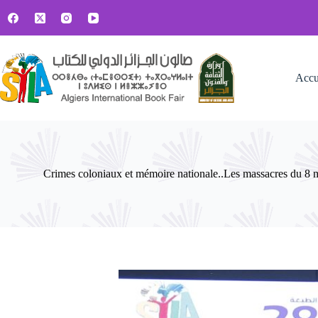
Passer
au
contenu
Accu
Crimes coloniaux et mémoire nationale..Les massacres du 8 mai