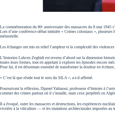
La commémoration du 80ᵉ anniversaire des massacres du 8 mai 1945 s’est
Lors d’une conférence-débat intitulée « Crimes coloniaux », plusieurs his
mémorielle.
Les échanges ont mis en relief l’ampleur et la complexité des violences c
L’historien Lahcen Zeghidi est revenu d’abord sur la dimension historiq
toutes leurs formes, tout en appelant à explorer les épisodes encore 
Pour lui, il est désormais essentiel de transformer la douleur en écriture
« C’est là que réside tout le sens du SILA », a-t-il affirmé.
Poursuivant la réflexion, Djamel Yahiaoui, professeur d’histoire à l’univ
commet des crimes partout où il s’installe, mais ceux perpétrés en Algéri
Il a évoqué, outre les massacres et destructions, les expériences nucléa
vivrière à la viticulture — et les mutations architecturales imposées au te