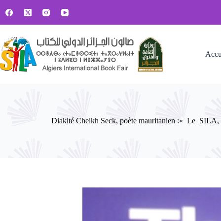
Passer
au
contenu
Accu
Diakité Cheikh Seck, poète mauritanien :« Le SILA, u