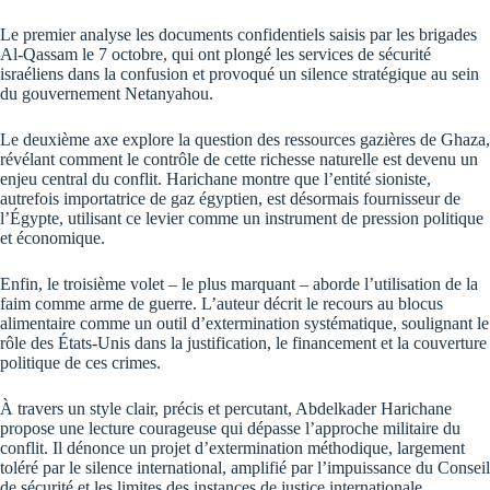
Le premier analyse les documents confidentiels saisis par les brigades
Al-Qassam le 7 octobre, qui ont plongé les services de sécurité
israéliens dans la confusion et provoqué un silence stratégique au sein
du gouvernement Netanyahou.
Le deuxième axe explore la question des ressources gazières de Ghaza,
révélant comment le contrôle de cette richesse naturelle est devenu un
enjeu central du conflit. Harichane montre que l’entité sioniste,
autrefois importatrice de gaz égyptien, est désormais fournisseur de
l’Égypte, utilisant ce levier comme un instrument de pression politique
et économique.
Enfin, le troisième volet – le plus marquant – aborde l’utilisation de la
faim comme arme de guerre. L’auteur décrit le recours au blocus
alimentaire comme un outil d’extermination systématique, soulignant le
rôle des États-Unis dans la justification, le financement et la couverture
politique de ces crimes.
À travers un style clair, précis et percutant, Abdelkader Harichane
propose une lecture courageuse qui dépasse l’approche militaire du
conflit. Il dénonce un projet d’extermination méthodique, largement
toléré par le silence international, amplifié par l’impuissance du Conseil
de sécurité et les limites des instances de justice internationale.