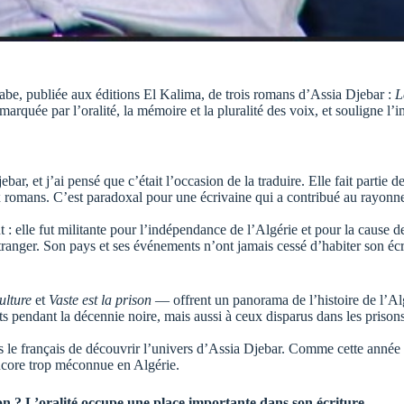
rabe, publiée aux éditions El Kalima, de trois romans d’Assia Djebar :
L
marquée par l’oralité, la mémoire et la pluralité des voix, et souligne l
r, et j’ai pensé que c’était l’occasion de la traduire. Elle fait partie de
eux romans. C’est paradoxal pour une écrivaine qui a contribué au rayonn
 : elle fut militante pour l’indépendance de l’Algérie et pour la cause
étranger. Son pays et ses événements n’ont jamais cessé d’habiter son écr
lture
et
Vaste est la prison
— offrent un panorama de l’histoire de l’Alg
endant la décennie noire, mais aussi à ceux disparus dans les prisons c
s le français de découvrir l’univers d’Assia Djebar. Comme cette année 
 encore trop méconnue en Algérie.
ion ? L’oralité occupe une place importante dans son écriture.