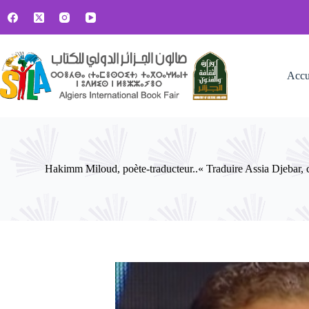
Passer
au
contenu
Accu
Hakimm Miloud, poète-traducteur..« Traduire Assia Djebar, c’e