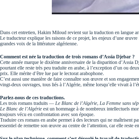
Dans cet entretien, Hakim Miloud revient sur la traduction en langue a
Le traducteur explique les raisons de ce projet, les enjeux d’une œuvre 
grandes voix de la littérature algérienne.
Comment est née la traduction de trois romans d’Assia Djebar ?
Cette année marque le dixième anniversaire de la disparition d’Assia Djeba
pourtant elle reste très peu traduite en arabe, à l’exception d’un ou d
prix. Elle mérite d’être lue par le lectorat arabophone.
C’est aussi une manière de faire connaître son œuvre et son engagement
vingt-deux ouvrages, tous liés à l’Algérie, même lorsqu’elle vivait à l’
Parlez-nous de ces traductions.
Les trois romans traduits —
Le Blanc de l’Algérie
,
La Femme sans sépu
Le Blanc de l’Algérie
est un hommage à de nombreux intellectuels morts p
toujours vécu en confrontation avec son époque.
Traduire ces romans en arabe permet à des lecteurs qui ne maîtrisent pa
essentiel de remettre son œuvre au centre de l’attention, car elle reste
Sur le plan technique, comment s’est déroulé le travail de traduct