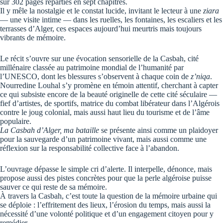
sur 302 pages réparties en sept chapitres.
Il y mêle la nostalgie et le constat lucide, invitant le lecteur à une
ziara
— une visite intime — dans les ruelles, les fontaines, les escaliers et les
terrasses d’Alger, ces espaces aujourd’hui meurtris mais toujours
vibrants de mémoire.
Le récit s’ouvre sur une évocation sensorielle de la Casbah, cité
millénaire classée au patrimoine mondial de l’humanité par
l’UNESCO, dont les blessures s’observent à chaque coin de
z’niqa
.
Nourredine Louhal s’y promène en témoin attentif, cherchant à capter
ce qui subsiste encore de la beauté originelle de cette cité séculaire —
fief d’artistes, de sportifs, matrice du combat libérateur dans l’Algérois
contre le joug colonial, mais aussi haut lieu du tourisme et de l’âme
populaire.
La Casbah d’Alger, ma bataille
se présente ainsi comme un plaidoyer
pour la sauvegarde d’un patrimoine vivant, mais aussi comme une
réflexion sur la responsabilité collective face à l’abandon.
L’ouvrage dépasse le simple cri d’alerte. Il interpelle, dénonce, mais
propose aussi des pistes concrètes pour que la perle algéroise puisse
sauver ce qui reste de sa mémoire.
À travers la Casbah, c’est toute la question de la mémoire urbaine qui
se déploie : l’effritement des lieux, l’érosion du temps, mais aussi la
nécessité d’une volonté politique et d’un engagement citoyen pour y
remédier.