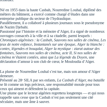
Né en 1955 dans la haute Casbah, Nourredine Louhal, diplômé des
métiers du bâtiment, a exercé comme chargé d’études dans une
entreprise publique du secteur de l’hydraulique.
Parallèlement, il a collaboré à plusieurs journaux sous le pseudonyme
de Nazim Djebahi.
Passionné par l’histoire et la mémoire d’Alger, il a signé de nombreux
ouvrages consacrés à la ville et à sa citadelle, parmi lesquels :
Chroniques algéroises : la Casbah
,
Sauvons nos salles de cinéma
,
Les
jeux de notre enfance
,
Instantanés sur une époque
,
Alger la blanche :
contes, légendes et bouqalat
,
Alger la mystique : ziarat autour des
fontaines
,
Sauvons nos salles de cinéma, acte II
,
Si nos salles de
cinéma m’étaient contées
, ainsi que
La légende du Doyen
, une
déclaration d’amour à son club de cœur, le Mouloudia d’Alger.
La plume de Nourredine Louhal s’est tue, mais son amour d’Alger
demeure.
Présenté au 28ᵉ SILA par ses enfants,
La Casbah d’Alger, ma bataille
se lit comme un legs précieux, une responsabilité morale pour tous
ceux qui aiment et défendent la capitale.
Une plume que le lecteur algérien regrettera longtemps — et qui nous
rappelle sans cesse que la Casbah n’est pas seulement une cité
séculaire, mais une âme à sauver.