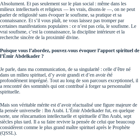
Absolument. Et pas seulement sur le plan social : même dans les
milieux intellectuels et religieux — les vrais, disons-le —, on ne peut
parler de religiosité sans évoquer le soufisme, sa pratique et sa
connaissance. Et s’il vous plaît, ne vous laissez pas tromper par
certaines manifestations populaires : ce n’est pas cela, le soufisme. Le
vrai soufisme, c’est la connaissance, la discipline intérieure et la
recherche sincère de la proximité divine.
Puisque vous l’abordez, pouvez-vous évoquer l’apport spirituel de
l’Émir Abdelkader ?
Je parle, dans ma communication, de sa singularité : celle d’être né
dans un milieu spirituel, d’y avoir grandi et d’en avoir été
profondément imprégné. Tout au long de son parcours exceptionnel, il
a rencontré des sommités qui ont contribué à forger sa personnalité
spirituelle.
Mais son véritable mérite est d’avoir réactualisé une figure majeure de
la pensée universelle : Ibn Arabi. L’Émir Abdelkader fut, en quelque
sorte, une réincarnation intellectuelle et spirituelle d’Ibn Arabi, sept
siècles plus tard. Il a su faire revivre la pensée de celui que beaucoup
considèrent comme le plus grand maître spirituel après le Prophète
(QSSL).