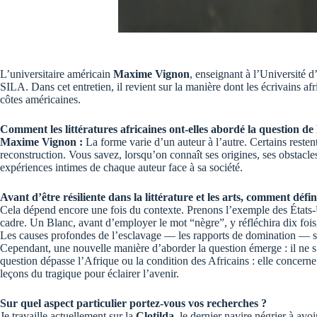
L’universitaire américain
Maxime Vignon
, enseignant à l’Université 
SILA. Dans cet entretien, il revient sur la manière dont les écrivains 
côtes américaines.
Comment les littératures africaines ont-elles abordé la question de 
Maxime Vignon :
La forme varie d’un auteur à l’autre. Certains resten
reconstruction. Vous savez, lorsqu’on connaît ses origines, ses obstacles
expériences intimes de chaque auteur face à sa société.
Avant d’être résiliente dans la littérature et les arts, comment déf
Cela dépend encore une fois du contexte. Prenons l’exemple des États-Unis
cadre. Un Blanc, avant d’employer le mot “nègre”, y réfléchira dix fois,
Les causes profondes de l’esclavage — les rapports de domination — son
Cependant, une nouvelle manière d’aborder la question émerge : il ne s’
question dépasse l’Afrique ou la condition des Africains : elle concerne
leçons du tragique pour éclairer l’avenir.
Sur quel aspect particulier portez-vous vos recherches ?
Je travaille actuellement sur la
Clotilda
, le dernier navire négrier à avo