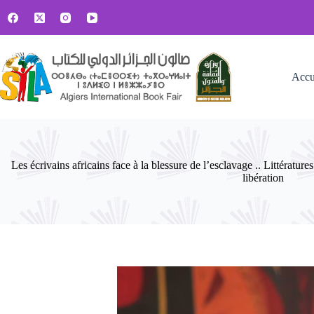
Passer
au
contenu
Accu
Les écrivains africains face à la blessure de l’esclavage .. Littérature
libération