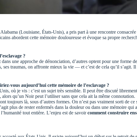
d’Alabama (Louisiane, États-Unis), a pris part à une rencontre consacrée
africains abordent cette mémoire douloureuse et évoque sa propre recherc
l’esclavage ?
t dans une approche de dénonciation, d’autres optent pour une forme de 
, ses traumas, on affronte mieux la vie — et c’est de cela qu’il s’agit. I
iniriez-vous aujourd’hui cette mémoire de l’esclavage ?
, où je vis : c’est un sujet très sensible. Il peut être discuté libremen
 alors qu’un Noir peut l’utiliser sans que cela ait la même connotation.
t toujours là, sous d’autres formes. On n’est pas vraiment sorti de ce
agit plus de rester enfermés dans la douleur ou dans une mémoire qui ass
 l’humanité tout entière. L’enjeu est de savoir
comment construire en
ir accosté aux États-Unis. Il existe aujourd’hui un débat sur le retrait de