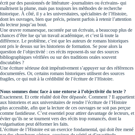
écrit par des passionnés de littérature -journalistes ou écrivains- qui
maîtrisent la plume, mais pas toujours les méthodes de recherche
historique. À côté, il y a les universitaires, spécialistes de l’Histoire,
dont les ouvrages, bien que précis, peinent parfois à retenir l’attention
du lecteur jusqu’au bout.
Une œuvre romanesque, racontée par un écrivain, a beaucoup plus de
chances d’être lue qu’un travail académique, et c’est là toute la
différence. Le problème, c’est que les auteurs de romans historiques
ont pris le dessus sur les historiens de formation. Se pose alors la
question de l’objectivité : ces récits reposent-ils sur des sources
bibliographiques vérifiées ou sur des traditions orales souvent
discutables ?
Une écriture sérieuse doit impérativement s’appuyer sur des références
documentées. Or, certains romans historiques utilisent des sources
fragiles, ce qui nuit à la crédibilité de l’écriture de l’Histoire.
Nous sommes donc face à une entorse à l’objectivité du texte ?
Exactement. Et cette réalité doit être dépassée. Comment ? Il appartient
aux historiens et aux universitaires de rendre l’écriture de l’Histoire
plus accessible, afin que la lecture de ces ouvrages ne soit pas perçue
comme fastidieuse. C’est essentiel pour attirer davantage de lecteurs, et
éviter qu’ils ne se tournent vers des récits trop romancés, dont la
vulgarisation peut déformer les faits.
L’écriture de l’Histoire est un exercice fondamental, qui doit être mené
par des chercheurs sérieux, soucieux de vérité et d’exactitude.