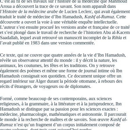
C’est au fil de ses travaux sur l’histoire de la médecine que Mahmoud
Aroua a découvert la trace de ce savant. Son nom apparaît dans
l’
Histoire de la médecine arabe
de Lucien Leclerc, qui avait également
traduit le traité de médecine d’Ibn Hamadush,
Kashf al-Rumuz
. Cette
découverte a ouvert la voie à une véritable enquête intellectuelle.
L’auteur s’est ensuite procuré les versions arabe et française de ce traité
et s’est plongé dans le travail de recherche de l’historien Abu al-Kacem
Saadallah, lequel avait retrouvé un manuscrit incomplet de la
Rihla
et
l’avait publié en 1983 dans une version commentée.
Ce texte, qui ne couvre que quatre années de la vie d’Ibn Hamadush,
révèle un observateur attentif du monde : il y décrit la nature, les
animaux, les coutumes, les fêtes et les traditions. On y retrouve
également des poèmes et même une forme de journal intime où Ibn
Hamadush consignait son quotidien. Ce document unique offre un
regard intérieur sur Alger durant la période ottomane, à rebours des
récits d’étrangers, de voyageurs ou de diplomates.
Formé, comme beaucoup de ses contemporains, aux sciences
religieuses, à la grammaire, à la littérature et à la jurisprudence, Ibn
Hamadush se distingue par sa passion pour les sciences exactes :
médecine, pharmacologie, mathématiques et astronomie. Il parcourait
le monde à la recherche de maîtres et de savoirs. Son œuvre
Kashf al-
Rumuz
n’est qu’un fragment d’un corpus initialement composé de
quatre volumes, dont trois sont aujourd’hui perdus.