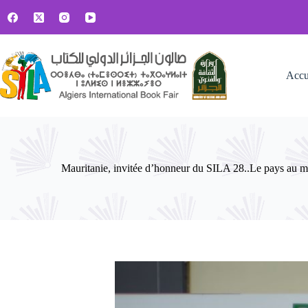
Passer
au
contenu
Accu
Mauritanie, invitée d’honneur du SILA 28..Le pays au mill