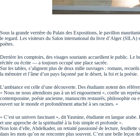
Sous la grande verrière du Palais des Expositions, le pavillon mauritanie
le regard. Les visiteurs du Salon international du livre d’Alger (SILA) s
poètes.
Derrière les comptoirs, des visages souriants accueillent le public. Le b
récitée ou écrite — a toujours occupé une place sacrée.
Sur les tables, s’alignent plus de deux mille ouvrages : romans, recueil
la mémoire et l’âme d’un pays façonné par le désert, la foi et la poésie.
L’ambiance est celle d’une découverte. Des étudiants notent des référenc
« Nous ne nous attendions pas à un tel engouement », confie un représent
contemporaine, poésie ancienne, manuscrits restaurés, philosophie ou 
ouvert sur le monde et profondément attaché à ses racines. »
« C’est un univers fascinant », dit Yasmine, étudiante en langue arabe. P
et une approche de la spiritualité à la fois simple et profonde ».
Non loin d’elle, Abdelkader, un retraité passionné de lecture, feuillette
dans les mots qu’on ne rencontre plus souvent. C’est une belle leçon de f