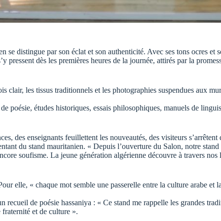
n se distingue par son éclat et son authenticité. Avec ses tons ocres et 
’y pressent dès les premières heures de la journée, attirés par la promess
ois clair, les tissus traditionnels et les photographies suspendues aux mu
s de poésie, études historiques, essais philosophiques, manuels de lingui
es, des enseignants feuillettent les nouveautés, des visiteurs s’arrêtent
ant du stand mauritanien. « Depuis l’ouverture du Salon, notre stand ne d
encore soufisme. La jeune génération algérienne découvre à travers nos
our elle, « chaque mot semble une passerelle entre la culture arabe et la
 un recueil de poésie hassaniya : « Ce stand me rappelle les grandes trad
raternité et de culture ».